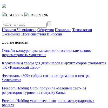
USD 80.07
ЕВРО 91.96
Новости Челябинска
Общество
Политика
Технологии
Экономика
Происшествия
В России
Другие новости
Онлайн-конкуренция заставляет классические казино
пересматривать маркетинг
Креативным хабом для дизайнеров и архитекторов становится
ТК «Каширский Двор»
Фестиваль «809» собрал сотни экстремалов в центре
Челябинска
Freedom Holding Corp. получила «зеленый свет» от
регуляторов Турции на покупку банка
Freedom Holding укрепляет позиции на международных
рынках