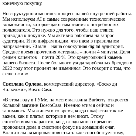
конечную покупку.
Но структурно изменился процесс нашей внутренней работы.
Мы используем AI и самые современные технологические
возможности, которые дают нам знания о потребностях
пользователя. Это нужно для того, чтобы наш глянец
приводил к покупке. Мы активно работаем на запрос
аудитории. И по цифрам видим, что идем в правильном
направлении. 70 млн – наша совокупная digital-аудитория.
Среднее время прочтения материала – почти 4 минуты. Доля
фешен-клиентов – почти 20 %. Это краеугольный камень
нашего бизнеса. После большого ухода зарубежных брендов в
2022 году этот процент не изменился. Это говорит о том, что
фешен жив».
Светлана Орлова
, коммерческий директор, «Боско ди
Чильеджи», Bosco Casa:
«В этом году в ГУМе, на месте магазина Burberry, откроется
большой магазин BoscoCasa. Именно этим я сейчас и
занимаюсь. Мы живем в то время, когда шкаф стал так же
важен, как и платья, которые в нем висят. Этому
способствовал карантин, когда люди много времени
проводили дома и сместили фокус на домашний очаг.
Волнительная мировая повестка также способствует тому,