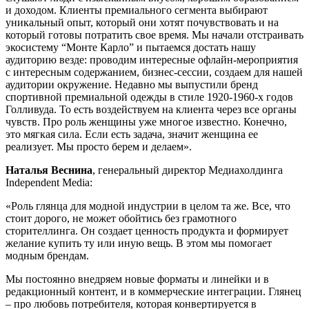
и доходом. Клиенты премиального сегмента выбирают
уникальный опыт, который они хотят почувствовать и на
который готовы потратить свое время. Мы начали отстраивать
экосистему “Монте Карло” и пытаемся достать нашу
аудиторию везде: проводим интересные офлайн-мероприятия
с интересным содержанием, бизнес-сессии, создаем для нашей
аудитории окружение. Недавно мы выпустили бренд
спортивной премиальной одежды в стиле 1920-1960-х годов
Голливуда. То есть воздействуем на клиента через все органы
чувств. Про роль женщины уже многое известно. Конечно,
это мягкая сила. Если есть задача, значит женщина ее
реализует. Мы просто берем и делаем».
Наталья Веснина
, генеральный директор Медиахолдинга
Independent Media:
«Роль глянца для модной индустрии в целом та же. Все, что
стоит дорого, не может обойтись без грамотного
сторителлинга. Он создает ценность продукта и формирует
желание купить ту или иную вещь. В этом мы помогает
модным брендам.
Мы постоянно внедряем новые форматы и линейки и в
редакционный контент, и в коммерческие интеграции. Глянец
– про любовь потребителя, которая конвертируется в