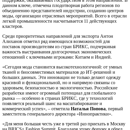
поддержки, оказываемых государством в этом направлении. В
данном ключе, отмечена плодотворная работа регионов по
объединению представителей индустрии, созданию центров
моды, организации отраслевых мероприятий. Всего в отрасли
легкой промышленности насчитывается 11 действующих
кластеров.
Среди приоритетных направлений для экспорта Антон
Алиханов отметил ряд имеющихся возможностей для
поставок производителям из стран БРИКС, подчеркивая
важность выстраивания долгосрочных экономических
отношений с ключевыми игроками: Китаем и Индией.
«Сегодня мода становится высокотехнологичной: от умных
тканей и биосовместимых материалов до ИТ-решений и
больших данных. Эти инновации не только делают одежду
красивой и функциональной, но и напрямую связаны со
здоровьем, безопасностью и экологичностью. Российские
разработки имеют огромный потенциал для глобального
рынка — особенно в странах БРИКС, где у технологий
появляется реальный шанс на масштабирование и
коммерческий успех», – отметила
Наталья Попова
, первый
заместитель генерального директора «Иннопрактики».
«Для меня большая честь уже в третий раз приехать в Москву
на BRICS+ Fashion Summit. Благодаря этому форуму я обрел