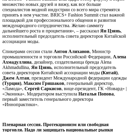
множество новых друзей и вижу, как все больше
специалистов модной индустрии со всего мира стремятся
принять в нем участие. BRICS+ Fashion Summit стал важной
площадкой для профессионального общения и развития
международного сотрудничества. Желаю саммиту
дальнейшего роста и процветания», – рассказал
Ян Цзянь
,
исполнительный председатель совета директоров Китайской
ассоциации моды.
Спикерами сессии стали
Антон Алиханов
, Министр
промышленности и торговли Российской Федерации,
Алена
Ахмадуллина
, дизайнер, создательница бренда Alena
Akhmadullina,
Ян Цзянь
, исполнительный председатель
совета директоров Китайской ассоциации моды
(Китай)
,
Джем Алтан
, президент Международной федерации одежды
(Турция)
,
Максим Гришаков
, генеральный директор,
«Ламода»,
Сергей Саркисов
, вице-президент, ГК «Новард» |
«Эконика». Модератором выступила
Наталья Попова
,
первый заместитель генерального директора
«Иннопрактики».
Пленарная сессия. Протекционизм или свободная
торговля. Надо ли защищать национальные рынки