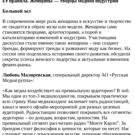
Ее правила. Женщины — творцы модной индустрии
Большой зал
В современном мире роль женщины в искусстве и творчестве
не сводится к образу музы или модели. Женщины сами
становятся творцами, архитекторами, а порой и
катализаторами изменений в индустрии. Участницами
дискуссии стали именно такие женщины – они создают
бренды, формируют тренды и развивают моду как бизнес. На
сессии они поделились историями своего развития, обсудили
секреты успеха женского лидерства и актуальные изменения
фешен-рынка.
Любовь Маляревская
, генеральный директор АО «Русская
Медиагруппа»:
«Как медиа воздействует на премиальную аудиторию? В лоб.
Мы один из топ-3 медиахолдингов, покрываем практически
всю страну. Наш медиахолдинг включает пять радиостанций,
канал и много офлайн-мероприятий для разных целевых
аудиторий. Радиостанции позволяют покрывать все сегменты
аудитории – по доходам, возрастам, ценностям. На
премиальный сегмент рассчитано радио “Монте Карло”. За
брендом стоит философия и ценности, которые он несет. Нас
слушают люди с изысканным вкусом, хорошим образованием