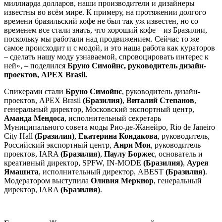
миллиарда долларов, наши производители и дизайнеры
известны во всём мире. К примеру, на протяжении долгого
времени бразильский кофе не был так уж известен, но со
временем все стали знать, что хороший кофе – из Бразилии,
поскольку мы работали над продвижением. Сейчас то же
самое происходит и с модой, и это наша работа как кураторов
– сделать нашу моду узнаваемой, спровоцировать интерес к
ней», – поделился
Бруно Симойнс, руководитель дизайн-
проектов, APEX Brasil.
Спикерами стали
Бруно Симойнс
, руководитель дизайн-
проектов, APEX Brasil
(Бразилия)
,
Виталий Степанов
,
генеральный директор, Московский экспортный центр,
Аманда Мендоса
,
исполнительный секретарь
Муниципального совета моды Рио-де-Жанейро, Rio de Janeiro
City Hall
(Бразилия)
,
Екатерина Кондакова
, руководитель,
Российский экспортный центр,
Анри Мои
, руководитель
проектов, IARA
(Бразилия)
,
Паулу Боржес
, основатель и
креативный директор, SPFW, IN-MODE
(Бразилия)
,
Аурея
Ямашита
, исполнительный директор, ABEST
(Бразилия)
.
Модератором выступила
Оливия Меркиор
, генеральный
директор, IARA
(Бразилия)
.