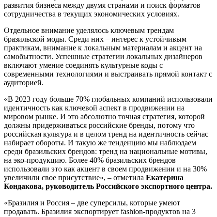
развития бизнеса между двумя странами и поиск форматов
сотрудничества в текущих экономических условиях.
Отдельное внимание уделялось ключевым трендам
бразильской моды. Среди них – интерес к устойчивым
практикам, внимание к локальным материалам и акцент на
самобытности. Успешные стратегии локальных дизайнеров
включают умение соединять культурные коды с
современными технологиями и выстраивать прямой контакт с
аудиторией.
«В 2023 году больше 70% глобальных компаний использовали
идентичность как ключевой аспект в продвижении на
мировом рынке. И это абсолютно точная стратегия, которой
должны придерживаться российские бренды, потому что
российская культура и в целом тренд на идентичность сейчас
набирает обороты. И такую же тенденцию мы наблюдаем
среди бразильских брендов: тренд на национальные мотивы,
на эко-продукцию. Более 40% бразильских брендов
использовали это как акцент в своем продвижении и на 30%
увеличили свое присутствие», – отметила
Екатерина
Кондакова,
руководитель Российского экспортного центра.
«Бразилия и Россия – две суперсилы, которые умеют
продавать. Бразилия экспортирует fashion-продуктов на 3