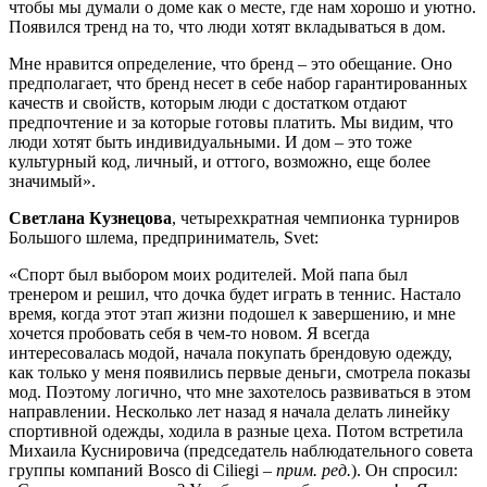
чтобы мы думали о доме как о месте, где нам хорошо и уютно.
Появился тренд на то, что люди хотят вкладываться в дом.
Мне нравится определение, что бренд – это обещание. Оно
предполагает, что бренд несет в себе набор гарантированных
качеств и свойств, которым люди с достатком отдают
предпочтение и за которые готовы платить. Мы видим, что
люди хотят быть индивидуальными. И дом – это тоже
культурный код, личный, и оттого, возможно, еще более
значимый».
Светлана Кузнецова
, четырехкратная чемпионка турниров
Большого шлема, предприниматель, Svet:
«Спорт был выбором моих родителей. Мой папа был
тренером и решил, что дочка будет играть в теннис. Настало
время, когда этот этап жизни подошел к завершению, и мне
хочется пробовать себя в чем-то новом. Я всегда
интересовалась модой, начала покупать брендовую одежду,
как только у меня появились первые деньги, смотрела показы
мод. Поэтому логично, что мне захотелось развиваться в этом
направлении. Несколько лет назад я начала делать линейку
спортивной одежды, ходила в разные цеха. Потом встретила
Михаила Куснировича (председатель наблюдательного совета
группы компаний Bosco di Ciliegi –
прим. ред.
). Он спросил: