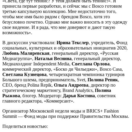
«Света, где тут теннис? У тебя должен быть теннис!». Я
принесла первые разработки, и сейчас мы с Bosco готовим
третью капсульную коллекцию. Мне недостаточно того,
чтобы мое имя было рядом с брендом Bosco, хотя это
безусловно почетно. Однако мне важно вносить в эту одежду
свое видение. И я рада, что мне доверяют и дают такую
возможность».
В дискуссии участвовали:
Ирина Текслер
, учредитель, Фонд
социальных, культурных и образовательных инициатив 2020,
Любовь Маляревская
, генеральный директор, «Русская
Медиагруппа»,
Наталья Веснина
, генеральный директор,
Медиахолдинг Independent Media,
Светлана Орлова
,
коммерческий директор, «Боско ди Чильеджи», Bosco Casa,
Светлана Кузнецова
, четырехкратная чемпионка турниров
Большого шлема, предприниматель, Svet,
Полина Репик
,
CEO, бренд Polina Repik,
Ольга Андреева
, директор по
стратегическому маркетингу, Brand Analytics,
Полина
Рыжова
, блогер. Модератор:
Дарья Костина
, советник
главного редактора, «Коммерсант».
Организатор Московской недели моды и BRICS+ Fashion
Summit — Фонд моды при поддержке Правительства Москвы.
Поделиться новостью: