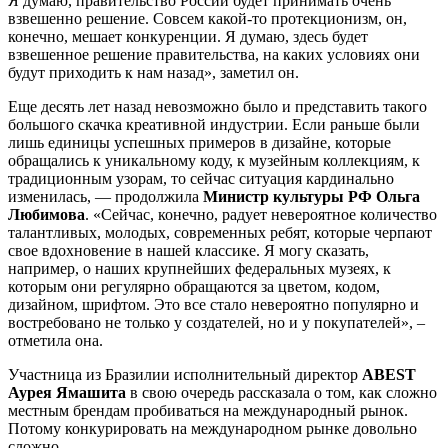
Я думаю, правительство России будет принимать очень
взвешенно решение. Совсем какой-то протекционизм, он,
конечно, мешает конкуренции. Я думаю, здесь будет
взвешенное решение правительства, на каких условиях они
будут приходить к нам назад», заметил он.
Еще десять лет назад невозможно было и представить такого
большого скачка креативной индустрии. Если раньше были
лишь единицы успешных примеров в дизайне, которые
обращались к уникальному коду, к музейным коллекциям, к
традиционным узорам, то сейчас ситуация кардинально
изменилась, — продолжила
Министр культуры РФ Ольга
Любимова
. «Сейчас, конечно, радует невероятное количество
талантливых, молодых, современных ребят, которые черпают
свое вдохновение в нашей классике. Я могу сказать,
например, о наших крупнейших федеральных музеях, к
которым они регулярно обращаются за цветом, кодом,
дизайном, шрифтом. Это все стало невероятно популярно и
востребовано не только у создателей, но и у покупателей», –
отметила она.
Участница из Бразилии исполнительный директор
ABEST
Аурея Ямашита
в свою очередь рассказала о том, как сложно
местным брендам пробиваться на международный рынок.
Потому конкурировать на международном рынке довольно
сложно.