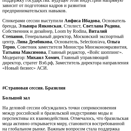
поддержку государства. Будущее этой индустрии напрямую
зависит от подготовки кадров и развития
предпринимательских навыков.
Спикерами сессии выступили
Анфиса Ибадова
, Основатель
бренда,
Эльвира Янковская
, Стилист,
Светлана Родина
,
Собственник и дизайнер, Loom by Rodina,
Виталий
Степанов
, Генеральный директор, Московский экспортный
центр,
Лина Дембикова
, Основатель, Selection/ava,
Ольга
Терно
, Советник заместителя Министра Минэкономразвития,
Татьяна Максимова
, Главный редактор, «Войс шоппинг».
Модератор:
Михаил Хомич
, Главный управляющий
директор, стратег Вэб.рф, Заместитель директора направления
«Новый бизнес» АСИ.
#Страновая сессия. Бразилия
Большой зал
На деловой сессии обсуждались точки соприкосновения
между российской и бразильской индустриями моды и
перспективы их взаимодействия. Отмечалось, что бразильская
мода активно открывается миру, становится востребованной
на глобальном рынке. Важным вопросом стала поддержка