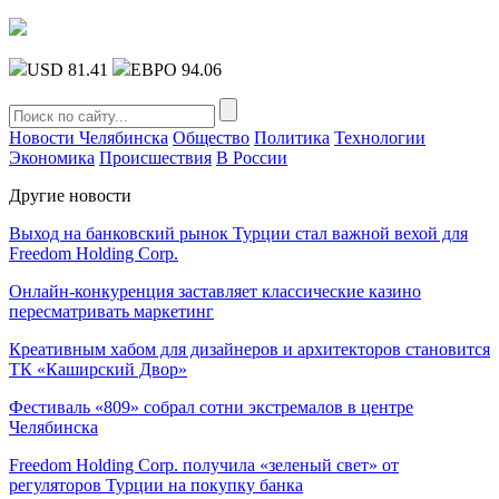
USD 81.41
ЕВРО 94.06
Новости Челябинска
Общество
Политика
Технологии
Экономика
Происшествия
В России
Другие новости
Выход на банковский рынок Турции стал важной вехой для
Freedom Holding Corp.
Онлайн-конкуренция заставляет классические казино
пересматривать маркетинг
Креативным хабом для дизайнеров и архитекторов становится
ТК «Каширский Двор»
Фестиваль «809» собрал сотни экстремалов в центре
Челябинска
Freedom Holding Corp. получила «зеленый свет» от
регуляторов Турции на покупку банка