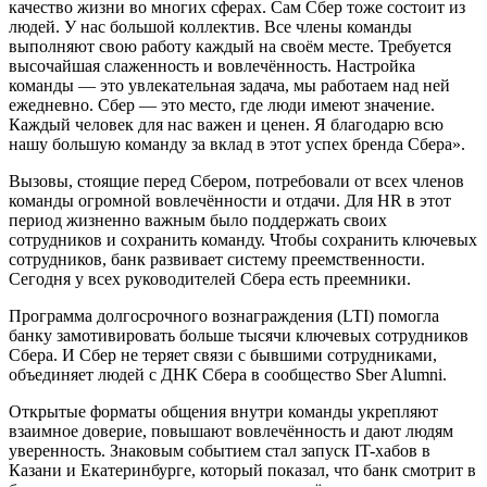
качество жизни во многих сферах. Сам Сбер тоже состоит из
людей. У нас большой коллектив. Все члены команды
выполняют свою работу каждый на своём месте. Требуется
высочайшая слаженность и вовлечённость. Настройка
команды — это увлекательная задача, мы работаем над ней
ежедневно. Сбер — это место, где люди имеют значение.
Каждый человек для нас важен и ценен. Я благодарю всю
нашу большую команду за вклад в этот успех бренда Сбера».
Вызовы, стоящие перед Сбером, потребовали от всех членов
команды огромной вовлечённости и отдачи. Для HR в этот
период жизненно важным было поддержать своих
сотрудников и сохранить команду. Чтобы сохранить ключевых
сотрудников, банк развивает систему преемственности.
Сегодня у всех руководителей Сбера есть преемники.
Программа долгосрочного вознаграждения (LTI) помогла
банку замотивировать больше тысячи ключевых сотрудников
Сбера. И Сбер не теряет связи с бывшими сотрудниками,
объединяет людей с ДНК Сбера в сообщество Sber Alumni.
Открытые форматы общения внутри команды укрепляют
взаимное доверие, повышают вовлечённость и дают людям
уверенность. Знаковым событием стал запуск IT-хабов в
Казани и Екатеринбурге, который показал, что банк смотрит в