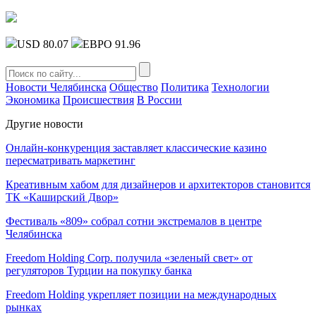
USD 80.07
ЕВРО 91.96
Новости Челябинска
Общество
Политика
Технологии
Экономика
Происшествия
В России
Другие новости
Онлайн-конкуренция заставляет классические казино
пересматривать маркетинг
Креативным хабом для дизайнеров и архитекторов становится
ТК «Каширский Двор»
Фестиваль «809» собрал сотни экстремалов в центре
Челябинска
Freedom Holding Corp. получила «зеленый свет» от
регуляторов Турции на покупку банка
Freedom Holding укрепляет позиции на международных
рынках