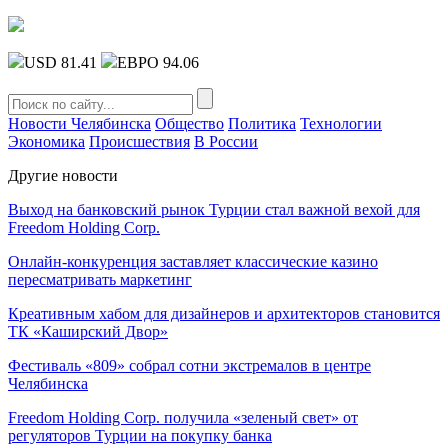
USD 81.41
ЕВРО 94.06
Новости Челябинска
Общество
Политика
Технологии
Экономика
Происшествия
В России
Другие новости
Выход на банковский рынок Турции стал важной вехой для
Freedom Holding Corp.
Онлайн-конкуренция заставляет классические казино
пересматривать маркетинг
Креативным хабом для дизайнеров и архитекторов становится
ТК «Каширский Двор»
Фестиваль «809» собрал сотни экстремалов в центре
Челябинска
Freedom Holding Corp. получила «зеленый свет» от
регуляторов Турции на покупку банка