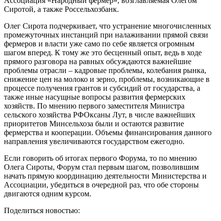
Ассоциация «Народный фермер», возглавляемая Олегом
Сиротой, а также Россельхозбанк.
Олег Сирота подчеркивает, что устранение многочисленных
промежуточных инстанций при налаживании прямой связи
фермеров и власти уже само по себе является огромным
шагом вперед. К тому же это бесценный опыт, ведь в ходе
прямого разговора на равных обсуждаются важнейшие
проблемы отрасли – кадровые проблемы, колебания рынка,
снижение цен на молоко и зерно, проблемы, возникающие в
процессе получения грантов и субсидий от государства, а
также иные насущные вопросы развития фермерских
хозяйств. По мнению первого заместителя Министра
сельского хозяйства РФОксаны Лут, в числе важнейших
приоритетов Минсельхоза были и остаются развитие
фермерства и кооперации. Объемы финансирования данного
направления увеличиваются государством ежегодно.
Если говорить об итогах первого Форума, то по мнению
Олега Сироты, Форум стал первым шагом, позволившим
начать прямую координацию деятельности Министерства и
Ассоциации, убедиться в очередной раз, что обе стороны
двигаются одним курсом.
Поделиться новостью: