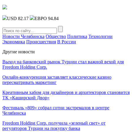
USD 82.17
ЕВРО 94.84
Новости Челябинска
Общество
Политика
Технологии
Экономика
Происшествия
В России
Другие новости
Выход на банковский рынок Турции стал важной вехой для
Freedom Holding Corp.
Онлайн-конкуренция заставляет классические казино
пересматривать маркетинг
Креативным хабом для дизайнеров и архитекторов становится
ТК «Каширский Двор»
Фестиваль «809» собрал сотни экстремалов в центре
Челябинска
Freedom Holding Corp. получила «зеленый свет» от
регуляторов Турции на покупку банка