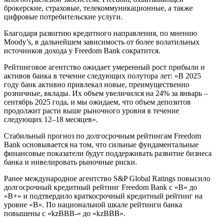
брокерские, страховые, телекоммуникационные, а также
цифровые потребительские услуги.
Благодаря развитию кредитного направления, по мнению
Moody’s, в дальнейшем зависимость от более волатильных
источников дохода у Freedom Bank сократится.
Рейтинговое агентство ожидает умеренный рост прибыли и
активов банка в течение следующих полутора лет: «В 2025
году банк активно привлекал новые, преимущественно
розничные, вклады. Их объем увеличился на 24% за январь –
сентябрь 2025 года, и мы ожидаем, что объем депозитов
продолжит расти выше рыночного уровня в течение
следующих 12–18 месяцев».
Стабильный прогноз по долгосрочным рейтингам Freedom
Bank основывается на том, что сильные фундаментальные
финансовые показатели будут поддерживать развитие бизнеса
банка и нивелировать рыночные риски.
Ранее международное агентство S&P Global Ratings повысило
долгосрочный кредитный рейтинг Freedom Bank с «В» до
«В+» и подтвердило краткосрочный кредитный рейтинг на
уровне «В». По национальной шкале рейтинги банка
повышены с «kzBBB-» до «kzBBB».