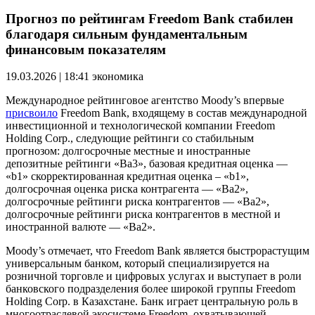
Прогноз по рейтингам Freedom Bank стабилен
благодаря сильным фундаментальным
финансовым показателям
19.03.2026 | 18:41
экономика
Международное рейтинговое агентство Moody’s впервые
присвоило
Freedom Bank, входящему в состав международной
инвестиционной и технологической компании Freedom
Holding Corp., следующие рейтинги со стабильным
прогнозом: долгосрочные местные и иностранные
депозитные рейтинги «Ba3», базовая кредитная оценка —
«b1» скорректированная кредитная оценка – «b1»,
долгосрочная оценка риска контрагента — «Ba2»,
долгосрочные рейтинги риска контрагентов — «Ba2»,
долгосрочные рейтинги риска контрагентов в местной и
иностранной валюте — «Ba2».
Moody’s отмечает, что Freedom Bank является быстрорастущим
универсальным банком, который специализируется на
розничной торговле и цифровых услугах и выступает в роли
банковского подразделения более широкой группы Freedom
Holding Corp. в Казахстане. Банк играет центральную роль в
многоотраслевой экосистеме Freedom, охватывающей