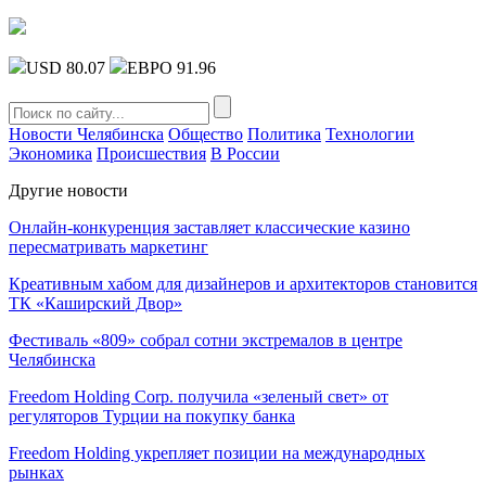
USD 80.07
ЕВРО 91.96
Новости Челябинска
Общество
Политика
Технологии
Экономика
Происшествия
В России
Другие новости
Онлайн-конкуренция заставляет классические казино
пересматривать маркетинг
Креативным хабом для дизайнеров и архитекторов становится
ТК «Каширский Двор»
Фестиваль «809» собрал сотни экстремалов в центре
Челябинска
Freedom Holding Corp. получила «зеленый свет» от
регуляторов Турции на покупку банка
Freedom Holding укрепляет позиции на международных
рынках