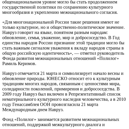
общенациональном уровне могло бы стать продолжением
государственной политики по сохранению культурного
многообразия и укреплению межнационального согласия.
«Для многонациональной России такие решения имеют не
только культурное, но и общественно-политическое значение.
Навруз говорит на языке, понятном разным народам:
обновление, семья, уважение, мир и добрососедство. В Год
единства народов России признание этой традиции могло бы
стать важным сигналом уважения к вкладу народов страны в
общую российскую идентичность», — отметил руководитель
Фонда развития межнациональных отношений «Полилог»
Рамиль Керимов.
Навруз отмечается 21 марта и символизирует начало весны и
обновление природы. ЮНЕСКО относит его к культурным
традициям многих народов, связанным с ценностями мира,
солидарности поколений, примирения и добрососедства. В
2009 году Навруз был включен в Репрезентативный список
нематериального культурного наследия человечества, а в 2010
году Генассамблея ООН провозгласила 21 марта
Международным днем Навруз.
Фонд «Полилог» занимается развитием межнациональных
отношений, поддержкой межкультурного диалога и