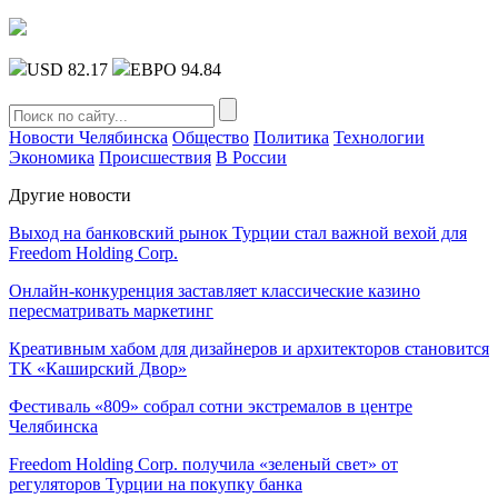
USD 82.17
ЕВРО 94.84
Новости Челябинска
Общество
Политика
Технологии
Экономика
Происшествия
В России
Другие новости
Выход на банковский рынок Турции стал важной вехой для
Freedom Holding Corp.
Онлайн-конкуренция заставляет классические казино
пересматривать маркетинг
Креативным хабом для дизайнеров и архитекторов становится
ТК «Каширский Двор»
Фестиваль «809» собрал сотни экстремалов в центре
Челябинска
Freedom Holding Corp. получила «зеленый свет» от
регуляторов Турции на покупку банка