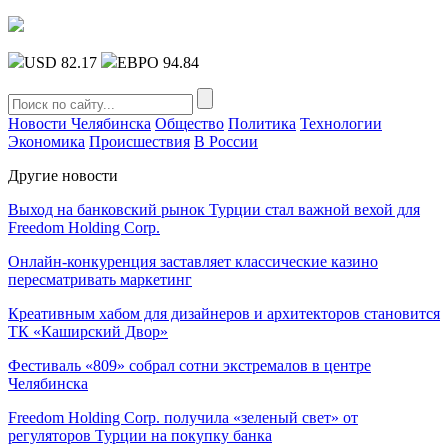
USD 82.17
ЕВРО 94.84
Новости Челябинска
Общество
Политика
Технологии
Экономика
Происшествия
В России
Другие новости
Выход на банковский рынок Турции стал важной вехой для
Freedom Holding Corp.
Онлайн-конкуренция заставляет классические казино
пересматривать маркетинг
Креативным хабом для дизайнеров и архитекторов становится
ТК «Каширский Двор»
Фестиваль «809» собрал сотни экстремалов в центре
Челябинска
Freedom Holding Corp. получила «зеленый свет» от
регуляторов Турции на покупку банка