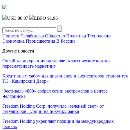
USD 80.07
ЕВРО 91.96
Новости Челябинска
Общество
Политика
Технологии
Экономика
Происшествия
В России
Другие новости
Онлайн-конкуренция заставляет классические казино
пересматривать маркетинг
Креативным хабом для дизайнеров и архитекторов становится
ТК «Каширский Двор»
Фестиваль «809» собрал сотни экстремалов в центре
Челябинска
Freedom Holding Corp. получила «зеленый свет» от
регуляторов Турции на покупку банка
Freedom Holding укрепляет позиции на международных
рынках