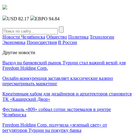
USD 82.17
ЕВРО 94.84
Новости Челябинска
Общество
Политика
Технологии
Экономика
Происшествия
В России
Другие новости
Выход на банковский рынок Турции стал важной вехой для
Freedom Holding Corp.
Онлайн-конкуренция заставляет классические казино
пересматривать маркетинг
Креативным хабом для дизайнеров и архитекторов становится
ТК «Каширский Двор»
Фестиваль «809» собрал сотни экстремалов в центре
Челябинска
Freedom Holding Corp. получила «зеленый свет» от
регуляторов Турции на покупку банка