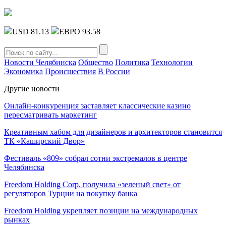
USD 81.13
ЕВРО 93.58
Новости Челябинска
Общество
Политика
Технологии
Экономика
Происшествия
В России
Другие новости
Онлайн-конкуренция заставляет классические казино
пересматривать маркетинг
Креативным хабом для дизайнеров и архитекторов становится
ТК «Каширский Двор»
Фестиваль «809» собрал сотни экстремалов в центре
Челябинска
Freedom Holding Corp. получила «зеленый свет» от
регуляторов Турции на покупку банка
Freedom Holding укрепляет позиции на международных
рынках