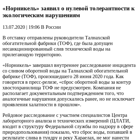
«Норникель» заявил о нулевой толерантности к
экологическим нарушениям
13.07.2020 | 19:06
В России
В отставку отправлены руководители Талнахской
обогатительной фабрики (ТОФ), где была допущен
несанкционированный слив технической воды на
прилегающую территорию.
«Норникель» завершил внутреннее расследование инцидента
со сливом оборотной воды на Талнахской обогатительной
фабрике (ТОФ), произошедшего 28 июня 2020 года. Как
говорится в пресс-релизе, «сброс оборотной воды за контур
хвостохранилища ТОФ не предусмотрен. Компания не
располагает документальным подтверждением того, что
аналогичные нарушения допускались ранее, но не исключает
проявления халатности в прошлом».
Рейдовое расследование с участием специалистов Центра
лабораторного анализа и технических измерений (ЦЛАТИ,
входит в структуру Федеральной службы по надзору в сфере
природопользования) показало, что сброс воды, попавшей в
результате слива в тундру и реку Хараелах, не мог нанести