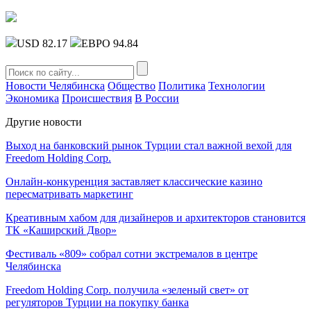
USD 82.17
ЕВРО 94.84
Новости Челябинска
Общество
Политика
Технологии
Экономика
Происшествия
В России
Другие новости
Выход на банковский рынок Турции стал важной вехой для
Freedom Holding Corp.
Онлайн-конкуренция заставляет классические казино
пересматривать маркетинг
Креативным хабом для дизайнеров и архитекторов становится
ТК «Каширский Двор»
Фестиваль «809» собрал сотни экстремалов в центре
Челябинска
Freedom Holding Corp. получила «зеленый свет» от
регуляторов Турции на покупку банка