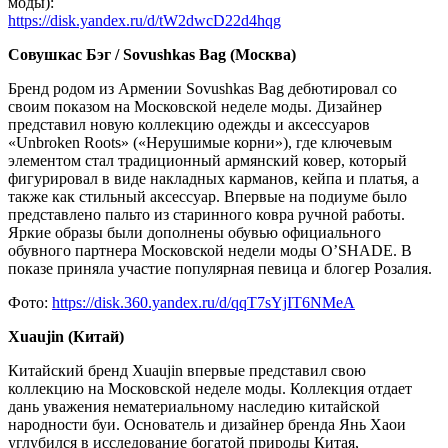
моды):
https://disk.yandex.ru/d/tW2dwcD22d4hqg
Совушкас Бэг / Sovushkas Bag (Москва)
Бренд родом из Армении Sovushkas Bag дебютировал со
своим показом на Московской неделе моды. Дизайнер
представил новую коллекцию одежды и аксессуаров
«Unbroken Roots» («Нерушимые корни»), где ключевым
элементом стал традиционный армянский ковер, который
фигурировал в виде накладных карманов, кейпа и платья, а
также как стильный аксессуар. Впервые на подиуме было
представлено пальто из старинного ковра ручной работы.
Яркие образы были дополнены обувью официального
обувного партнера Московской недели моды O’SHADE. В
показе приняла участие популярная певица и блогер Розалия.
Фото:
https://disk.360.yandex.ru/d/qqT7sYjIT6NMeA
Xuaujin (Китай)
Китайский бренд Xuaujin впервые представил свою
коллекцию на Московской неделе моды. Коллекция отдает
дань уважения нематериальному наследию китайской
народности буи. Основатель и дизайнер бренда Янь Хаои
углубился в исследование богатой природы Китая,