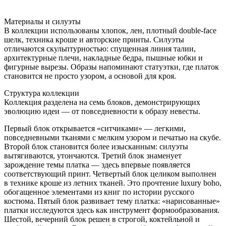
Материалы и силуэты
В коллекции использованы хлопок, лен, плотный double-face
шелк, техника кроше и авторские принты. Силуэты
отличаются скульптурностью: спущенная линия талии,
архитектурные плечи, накладные бедра, пышные юбки и
фигурные вырезы. Образы напоминают статуэтки, где платок
становится не просто узором, а основой для кроя.
Структура коллекции
Коллекция разделена на семь блоков, демонстрирующих
эволюцию идеи — от повседневности к образу невесты.
Первый блок открывается «ситчиками» — легкими,
повседневными тканями с мелким узором и печатью на скубе.
Второй блок становится более изысканным: силуэты
вытягиваются, утончаются. Третий блок знаменует
зарождение темы платка — здесь впервые появляется
соответствующий принт. Четвертый блок целиком выполнен
в технике кроше из летних тканей. Это прочтение luxury boho,
обогащенное элементами из книг по истории русского
костюма. Пятый блок развивает тему платка: «нарисованные»
платки исследуются здесь как инструмент формообразования.
Шестой, вечерний блок решен в строгой, коктейльной и