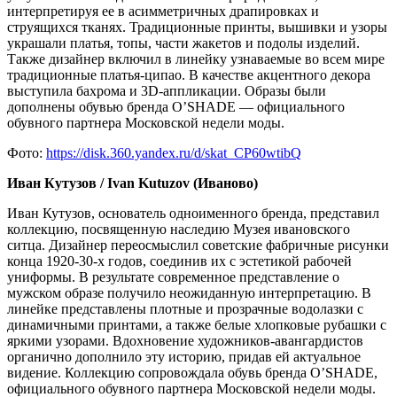
интерпретируя ее в асимметричных драпировках и
струящихся тканях. Традиционные принты, вышивки и узоры
украшали платья, топы, части жакетов и подолы изделий.
Также дизайнер включил в линейку узнаваемые во всем мире
традиционные платья-ципао. В качестве акцентного декора
выступила бахрома и 3D-аппликации. Образы были
дополнены обувью бренда O’SHADE — официального
обувного партнера Московской недели моды.
Фото:
https://disk.360.yandex.ru/d/skat_CP60wtibQ
Иван Кутузов / Ivan Kutuzov (Иваново)
Иван Кутузов, основатель одноименного бренда, представил
коллекцию, посвященную наследию Музея ивановского
ситца. Дизайнер переосмыслил советские фабричные рисунки
конца 1920-30-х годов, соединив их с эстетикой рабочей
униформы. В результате современное представление о
мужском образе получило неожиданную интерпретацию. В
линейке представлены плотные и прозрачные водолазки с
динамичными принтами, а также белые хлопковые рубашки с
яркими узорами. Вдохновение художников-авангардистов
органично дополнило эту историю, придав ей актуальное
видение. Коллекцию сопровождала обувь бренда O’SHADE,
официального обувного партнера Московской недели моды.