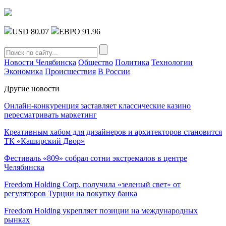
USD 80.07
ЕВРО 91.96
Новости Челябинска
Общество
Политика
Технологии
Экономика
Происшествия
В России
Другие новости
Онлайн-конкуренция заставляет классические казино
пересматривать маркетинг
Креативным хабом для дизайнеров и архитекторов становится
ТК «Каширский Двор»
Фестиваль «809» собрал сотни экстремалов в центре
Челябинска
Freedom Holding Corp. получила «зеленый свет» от
регуляторов Турции на покупку банка
Freedom Holding укрепляет позиции на международных
рынках