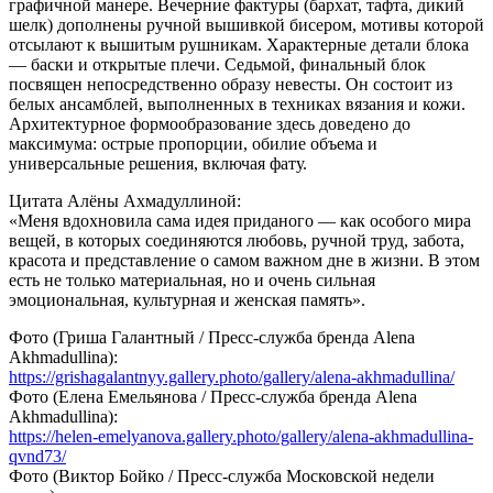
графичной манере. Вечерние фактуры (бархат, тафта, дикий
шелк) дополнены ручной вышивкой бисером, мотивы которой
отсылают к вышитым рушникам. Характерные детали блока
— баски и открытые плечи. Седьмой, финальный блок
посвящен непосредственно образу невесты. Он состоит из
белых ансамблей, выполненных в техниках вязания и кожи.
Архитектурное формообразование здесь доведено до
максимума: острые пропорции, обилие объема и
универсальные решения, включая фату.
Цитата Алёны Ахмадуллиной:
«Меня вдохновила сама идея приданого — как особого мира
вещей, в которых соединяются любовь, ручной труд, забота,
красота и представление о самом важном дне в жизни. В этом
есть не только материальная, но и очень сильная
эмоциональная, культурная и женская память».
Фото (Гриша Галантный / Пресс-служба бренда Alena
Akhmadullina):
https://grishagalantnyy.gallery.photo/gallery/alena-akhmadullina/
Фото (Елена Емельянова / Пресс-служба бренда Alena
Akhmadullina):
https://helen-emelyanova.gallery.photo/gallery/alena-akhmadullina-
qvnd73/
Фото (Виктор Бойко / Пресс-служба Московской недели