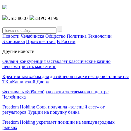
USD 80.07
ЕВРО 91.96
Новости Челябинска
Общество
Политика
Технологии
Экономика
Происшествия
В России
Другие новости
Онлайн-конкуренция заставляет классические казино
пересматривать маркетинг
Креативным хабом для дизайнеров и архитекторов становится
ТК «Каширский Двор»
Фестиваль «809» собрал сотни экстремалов в центре
Челябинска
Freedom Holding Corp. получила «зеленый свет» от
регуляторов Турции на покупку банка
Freedom Holding укрепляет позиции на международных
рынках