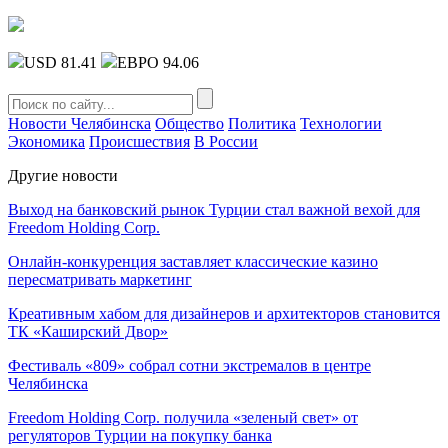
USD 81.41
ЕВРО 94.06
Новости Челябинска
Общество
Политика
Технологии
Экономика
Происшествия
В России
Другие новости
Выход на банковский рынок Турции стал важной вехой для
Freedom Holding Corp.
Онлайн-конкуренция заставляет классические казино
пересматривать маркетинг
Креативным хабом для дизайнеров и архитекторов становится
ТК «Каширский Двор»
Фестиваль «809» собрал сотни экстремалов в центре
Челябинска
Freedom Holding Corp. получила «зеленый свет» от
регуляторов Турции на покупку банка