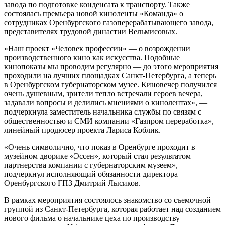
завода по подготовке конденсата к транспорту. Также
состоялась премьера новой киноленты «Команда» о
сотрудниках Оренбургского газоперерабатывающего завода,
представителях трудовой династии Вельмисовых.
«Наш проект «Человек профессии» — о возрождении
производственного кино как искусства. Подобные
кинопоказы мы проводим регулярно — до этого мероприятия
проходили на лучших площадках Санкт-Петербурга, а теперь
в Оренбургском губернаторском музее. Киновечер получился
очень душевным, зрители тепло встречали героев вечера,
задавали вопросы и делились мнениями о кинолентах», —
подчеркнула заместитель начальника службы по связям с
общественностью и СМИ компании «Газпром переработка»,
линейный продюсер проекта Лариса Коблик.
«Очень символично, что показ в Оренбурге проходит в
музейном дворике «Эссен», который стал результатом
партнерства компании с губернаторским музеем», –
подчеркнул исполняющий обязанности директора
Оренбургского ГПЗ Дмитрий Лысиков.
В рамках мероприятия состоялось знакомство со съемочной
группой из Санкт-Петербурга, которая работает над созданием
нового фильма о начальнике цеха по производству