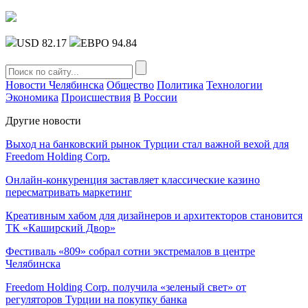
USD 82.17
ЕВРО 94.84
Новости Челябинска
Общество
Политика
Технологии
Экономика
Происшествия
В России
Другие новости
Выход на банковский рынок Турции стал важной вехой для
Freedom Holding Corp.
Онлайн-конкуренция заставляет классические казино
пересматривать маркетинг
Креативным хабом для дизайнеров и архитекторов становится
ТК «Каширский Двор»
Фестиваль «809» собрал сотни экстремалов в центре
Челябинска
Freedom Holding Corp. получила «зеленый свет» от
регуляторов Турции на покупку банка