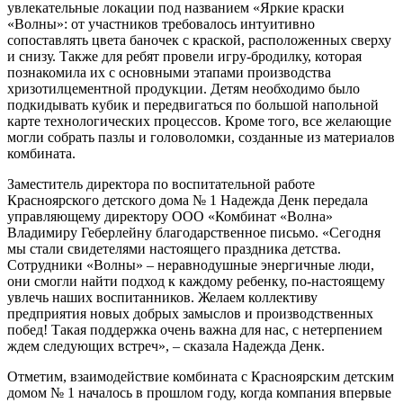
увлекательные локации под названием «Яркие краски
«Волны»: от участников требовалось интуитивно
сопоставлять цвета баночек с краской, расположенных сверху
и снизу. Также для ребят провели игру-бродилку, которая
познакомила их с основными этапами производства
хризотилцементной продукции. Детям необходимо было
подкидывать кубик и передвигаться по большой напольной
карте технологических процессов. Кроме того, все желающие
могли собрать пазлы и головоломки, созданные из материалов
комбината.
Заместитель директора по воспитательной работе
Красноярского детского дома № 1 Надежда Денк передала
управляющему директору ООО «Комбинат «Волна»
Владимиру Геберлейну благодарственное письмо. «Сегодня
мы стали свидетелями настоящего праздника детства.
Сотрудники «Волны» – неравнодушные энергичные люди,
они смогли найти подход к каждому ребенку, по-настоящему
увлечь наших воспитанников. Желаем коллективу
предприятия новых добрых замыслов и производственных
побед! Такая поддержка очень важна для нас, с нетерпением
ждем следующих встреч», – сказала Надежда Денк.
Отметим, взаимодействие комбината с Красноярским детским
домом № 1 началось в прошлом году, когда компания впервые