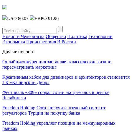
USD 80.07
ЕВРО 91.96
Новости Челябинска
Общество
Политика
Технологии
Экономика
Происшествия
В России
Другие новости
Онлайн-конкуренция заставляет классические казино
пересматривать маркетинг
Креативным хабом для дизайнеров и архитекторов становится
ТК «Каширский Двор»
Фестиваль «809» собрал сотни экстремалов в центре
Челябинска
Freedom Holding Corp. получила «зеленый свет» от
регуляторов Турции на покупку банка
Freedom Holding укрепляет позиции на международных
рынках