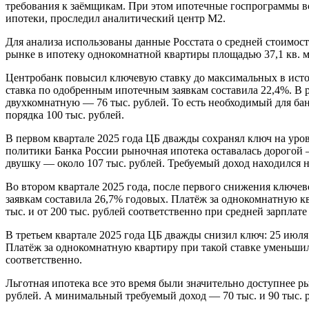
требования к заёмщикам. При этом ипотечные госпрограммы вс
ипотеки, проследил аналитический центр М2.
Для анализа использованы данные Росстата о средней стоимос
рынке в ипотеку однокомнатной квартиры площадью 37,1 кв. м
Центробанк повысил ключевую ставку до максимальных в истори
ставка по одобренным ипотечным заявкам составила 22,4%. В р
двухкомнатную — 76 тыс. рублей. То есть необходимый для банк
порядка 100 тыс. рублей.
В первом квартале 2025 года ЦБ дважды сохранял ключ на уро
политики Банка России рыночная ипотека оставалась дорогой —
двушку — около 107 тыс. рублей. Требуемый доход находился на 
Во втором квартале 2025 года, после первого снижения ключе
заявкам составила 26,7% годовых. Платёж за однокомнатную ква
тыс. и от 200 тыс. рублей соответственно при средней зарплате
В третьем квартале 2025 года ЦБ дважды снизил ключ: 25 июля
Платёж за однокомнатную квартиру при такой ставке уменьшился
соответственно.
Льготная ипотека все это время были значительно доступнее ры
рублей. А минимальный требуемый доход — 70 тыс. и 90 тыс. 