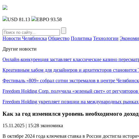
USD 81.13
ЕВРО 93.58
Новости Челябинска
Общество
Политика
Технологии
Экономи
Другие новости
Онлайн-конкуренция заставляет классические казино пересмат
Креативным хабом для дизайнеров и архитекторов становитс
Фестиваль «809» собрал сотни экстремалов в центре Челябинск
Freedom Holding Corp. получила «зеленый свет» от регуляторо
Freedom Holding укрепляет позиции на международных рынках
Как за год изменился уровень необходимого дохо
15.11.2025 | 15:28
экономика
В октябре 2024 года ключевая ставка в России достигла истори