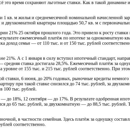
ё это время сохраняют льготные ставки. Как в такой динамике 
ти 1 кв. м жилья и среднемесячной номинальной начисленной за
 и двухкомнатной квартиры площадью 50,7 кв. м с первоначальн
и 21% 25 октября прошлого года. Это привело к росту ставки п
езультате ежемесячный платёж по ипотеке за однокомнатную ква
а доход семьи — от 110 тыс. и от 150 тыс. рублей соответственн
вне 21%. А с 1 января в силу вступил ипотечный стандарт, нап
 средняя ставка достигала 28,5%. Ежемесячный платёж за однушк
уровне от 155 тыс. и 215 тыс. рублей соответственно. При этом 
вой ставки, 6 июня, до 20% годовых, рыночные кредиты немног
ртиру при такой ставке снизился до 74 тыс. рублей, за двухком
 в 100 тыс. рублей.
 — до 18%, 12 сентября — до 17%. В результате одобренная ипо
 до 65 тыс. рублей, за двухкомнатную — до 88,5 тыс. рублей. Т
ночной, в частности семейная. Здесь платёж за однушку составл
рублей соответственно.