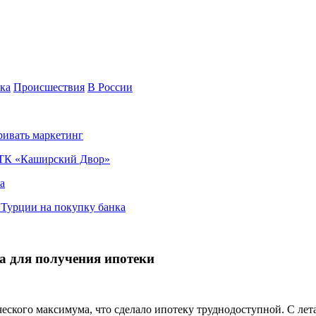
ка
Происшествия
В России
ривать маркетинг
я ТК «Каширский Двор»
а
в Турции на покупку банка
да для получения ипотеки
ческого максимума, что сделало ипотеку труднодоступной. С лет