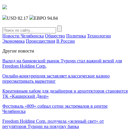
USD 82.17
ЕВРО 94.84
Новости Челябинска
Общество
Политика
Технологии
Экономика
Происшествия
В России
Другие новости
Выход на банковский рынок Турции стал важной вехой для
Freedom Holding Corp.
Онлайн-конкуренция заставляет классические казино
пересматривать маркетинг
Креативным хабом для дизайнеров и архитекторов становится
ТК «Каширский Двор»
Фестиваль «809» собрал сотни экстремалов в центре
Челябинска
Freedom Holding Corp. получила «зеленый свет» от
регуляторов Турции на покупку банка