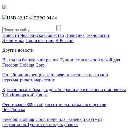
USD 82.17
ЕВРО 94.84
Новости Челябинска
Общество
Политика
Технологии
Экономика
Происшествия
В России
Другие новости
Выход на банковский рынок Турции стал важной вехой для
Freedom Holding Corp.
Онлайн-конкуренция заставляет классические казино
пересматривать маркетинг
Креативным хабом для дизайнеров и архитекторов становится
ТК «Каширский Двор»
Фестиваль «809» собрал сотни экстремалов в центре
Челябинска
Freedom Holding Corp. получила «зеленый свет» от
регуляторов Турции на покупку банка