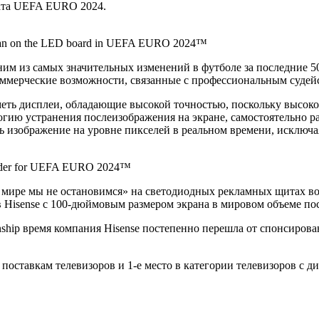
ата UEFA EURO 2024.
 on the LED board in UEFA EURO 2024™
м из самых значительных изменений в футболе за последние 50 
оммерческие возможности, связанные с профессиональным суде
еть дисплеи, обладающие высокой точностью, поскольку высоко
логию устранения послеизображения на экране, самостоятельно
ть изображение на уровне пикселей в реальном времени, исключ
ovider for UEFA EURO 2024™
в мире мы не остановимся» на светодиодных рекламных щитах в
 Hisense с 100-дюймовым размером экрана в мировом объеме пост
ship время компания Hisense постепенно перешла от спонсиров
 поставкам телевизоров и 1-е место в категории телевизоров с ди