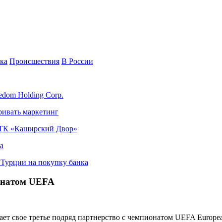
ка
Происшествия
В России
edom Holding Corp.
ривать маркетинг
я ТК «Каширский Двор»
а
в Турции на покупку банка
пионатом UEFA
ает свое третье подряд партнерство с чемпионатом UEFA Europea