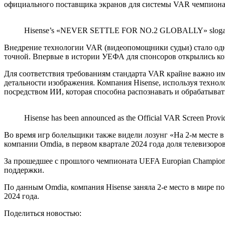
официального поставщика экранов для системы VAR чемпион
Hisense’s «NEVER SETTLE FOR NO.2 GLOBALLY» slogan
Внедрение технологии VAR (видеопомощники судьи) стало одни
точной. Впервые в истории УЕФА для спонсоров открылись к
Для соответствия требованиям стандарта VAR крайне важно им
детальности изображения. Компания Hisense, используя техно
посредством ИИ, которая способна распознавать и обрабатыва
Hisense has been announced as the Official VAR Screen Pr
Во время игр болельщики также видели лозунг «На 2-м месте 
компании Omdia, в первом квартале 2024 года доля телевизоров
За прошедшее с прошлого чемпионата UEFA Europian Champion
поддержки.
По данным Omdia, компания Hisense заняла 2-е место в мире по
2024 года.
Поделиться новостью: