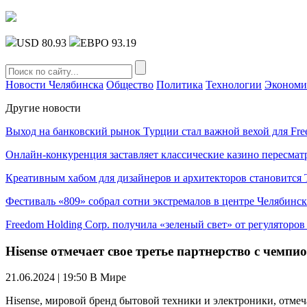
USD 80.93
ЕВРО 93.19
Новости Челябинска
Общество
Политика
Технологии
Экономи
Другие новости
Выход на банковский рынок Турции стал важной вехой для Fre
Онлайн-конкуренция заставляет классические казино пересмат
Креативным хабом для дизайнеров и архитекторов становитс
Фестиваль «809» собрал сотни экстремалов в центре Челябинск
Freedom Holding Corp. получила «зеленый свет» от регуляторо
Hisense отмечает свое третье партнерство с чем
21.06.2024 | 19:50
В Мире
Hisense, мировой бренд бытовой техники и электроники, отмеч