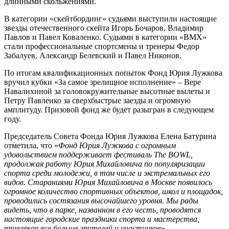
длинными скольжениями.
В категории «скейтбординг» судьями выступили настоящие
звезды отечественного скейта
Игорь Бочаров, Владимир
Павлов и Павел Коваленко
. Судьями в категории «BMX»
стали
профессиональные спортсмены и тренеры
Федор
Забалуев, Александр Белевский и Павел Никонов.
По итогам квалификационных попыток Фонд Юрия Лужкова
вручил
кубки «
За самое зрелищное исполнение» – Вере
Навалихиной
за головокружительные высотные вылеты
и
Петру Павленко за сверхбыстрые заезды и огромную
амплитуду
. Призовой фонд же будет разыгран в следующем
году.
Председатель
Совета Фонда Юрия Лужкова
Елена Батурина
отметила, что «
Фонд Юрия Лужкова с огромным
удовольствием поддерживает фестиваль
The BOWL,
продолжая работу Юрия Михайловича по популяризации
спорта среди молодежи, в том числе и экстремальных его
видов. Стараниями Юрия Михайловича в Москве появилось
огромное количество спортивных объектов, школ и площадок,
проводились состязания высочайшего уровня. Мы рады
видеть, что в парке, названном в его честь,
проводятся
настоящие
городские праздники спорта и мастерства
,
привлекая все больше зрителей и участников
».