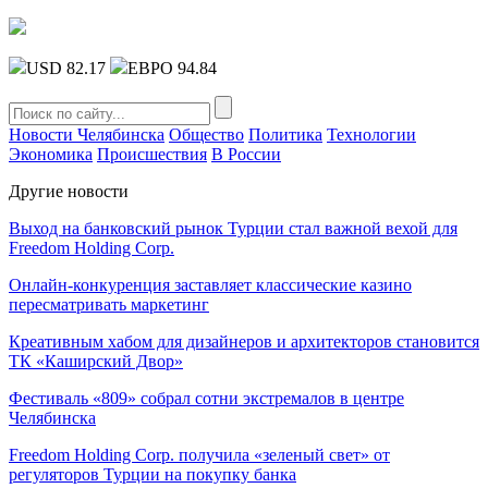
USD 82.17
ЕВРО 94.84
Новости Челябинска
Общество
Политика
Технологии
Экономика
Происшествия
В России
Другие новости
Выход на банковский рынок Турции стал важной вехой для
Freedom Holding Corp.
Онлайн-конкуренция заставляет классические казино
пересматривать маркетинг
Креативным хабом для дизайнеров и архитекторов становится
ТК «Каширский Двор»
Фестиваль «809» собрал сотни экстремалов в центре
Челябинска
Freedom Holding Corp. получила «зеленый свет» от
регуляторов Турции на покупку банка