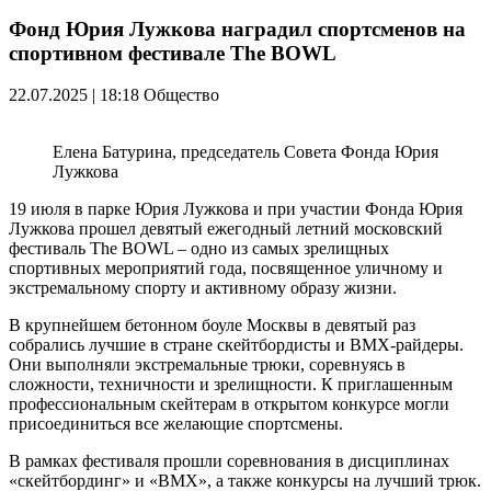
Фонд Юрия Лужкова наградил спортсменов на
спортивном фестивале The BOWL
22.07.2025 | 18:18
Общество
Елена Батурина, председатель Совета Фонда Юрия
Лужкова
19 июля в парке Юрия Лужкова и при участии Фонда Юрия
Лужкова прошел
девятый
ежегодный летний московский
фестиваль The BOWL
–
одно из
самых
зрелищных
спортивных мероприятий года, посвященное уличному и
экстремальному спорту и активному образу жизни.
В крупнейшем бетонном боуле Москвы в девятый раз
собрались
лучшие в стране скейтбордисты и
ВМХ-райдеры
.
Они выполняли экстремальные трюки, соревнуясь в
сложности, техничности и зрелищности
. К приглашенным
профессиональным скейтерам в открытом конкурсе могли
присоединиться все желающие спортсмены.
В рамках фестиваля прошли соревнования в
дисциплинах
«скейтбординг» и «
BMX», а также конкурсы на лучший трюк.