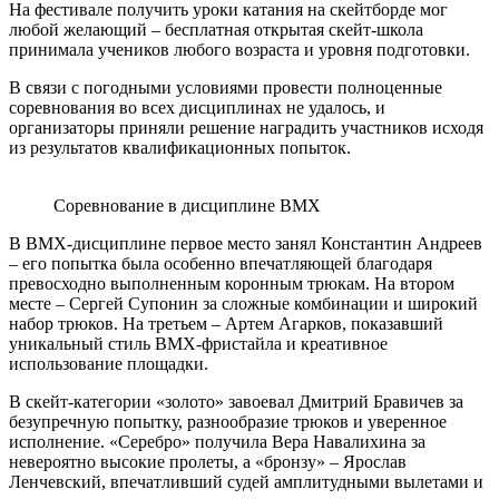
На фестивале получить уроки катания на скейтборде мог
любой желающий – бесплатная открытая скейт-школа
принимала учеников любого возраста и уровня подготовки.
В связи с погодными условиями
провести
полноценные
соревнования во всех дисциплинах
не удалось, и
организаторы приняли решение наградить участников исходя
из результатов квалификационных попыток.
Соревнование в дисциплине BMX
В
BMX
-дисциплине первое место занял Константин Андреев
– его попытка была
особенно
впечатляющей благодаря
превосходно выполненным коронным трюкам
. На втором
месте – Сергей Супонин за
сложные комбинации и широкий
набор трюков
. На третьем – Артем Агарков,
показавший
уникальный стиль
BMX
-фристайла и креативное
использование площадки.
В
скейт-категории
«золото» завоевал
Дмитрий Бравичев
за
безупречную попытку, разнообразие трюков и уверенное
исполнение. «Серебро» получила Вера Навалихина за
невероятно высокие пролеты, а «бронзу» – Ярослав
Ленчевский, впечатливший
судей амплитудными вылетами и