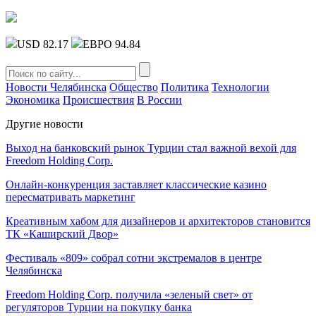
USD 82.17
ЕВРО 94.84
Новости Челябинска
Общество
Политика
Технологии
Экономика
Происшествия
В России
Другие новости
Выход на банковский рынок Турции стал важной вехой для
Freedom Holding Corp.
Онлайн-конкуренция заставляет классические казино
пересматривать маркетинг
Креативным хабом для дизайнеров и архитекторов становится
ТК «Каширский Двор»
Фестиваль «809» собрал сотни экстремалов в центре
Челябинска
Freedom Holding Corp. получила «зеленый свет» от
регуляторов Турции на покупку банка