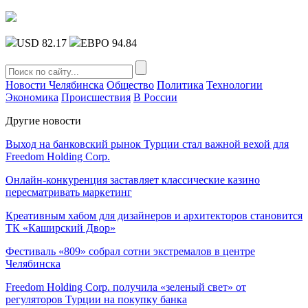
USD 82.17
ЕВРО 94.84
Новости Челябинска
Общество
Политика
Технологии
Экономика
Происшествия
В России
Другие новости
Выход на банковский рынок Турции стал важной вехой для
Freedom Holding Corp.
Онлайн-конкуренция заставляет классические казино
пересматривать маркетинг
Креативным хабом для дизайнеров и архитекторов становится
ТК «Каширский Двор»
Фестиваль «809» собрал сотни экстремалов в центре
Челябинска
Freedom Holding Corp. получила «зеленый свет» от
регуляторов Турции на покупку банка