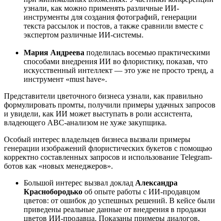
узнали, как можно применять различные ИИ-
инструменты для создания фотографий, генерации
текста рассылок и постов, а также сравнили вместе с
экспертом различные ИИ-системы.
Мария Андреева
поделилась восемью практическими
способами внедрения ИИ во флористику, показав, что
искусственный интеллект — это уже не просто тренд, а
инструмент «must have».
Представители цветочного бизнеса узнали, как правильно
формулировать промты, получили примеры удачных запросов
и увидели, как ИИ может выступать в роли ассистента,
владеющего ABC-анализом не хуже закупщика.
Особый интерес владельцев бизнеса вызвали примеры
генерации изображений флористических букетов с помощью
корректно составленных запросов и использование Telegram-
ботов как «новых менеджеров».
Большой интерес вызвал доклад
Александра
Краснобородько
об опыте работы с ИИ-продавцом
цветов: от ошибок до успешных решений. В кейсе были
приведены реальные данные от внедрения в продажи
цветов ИИ-продавца. Показаны примеры диалогов,