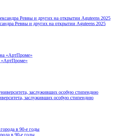
сандра Реввы и других на открытии Aguteens 2025
а «АртПроме»
иверситета, заслуживших особую стипендию
рода в 90-е годы