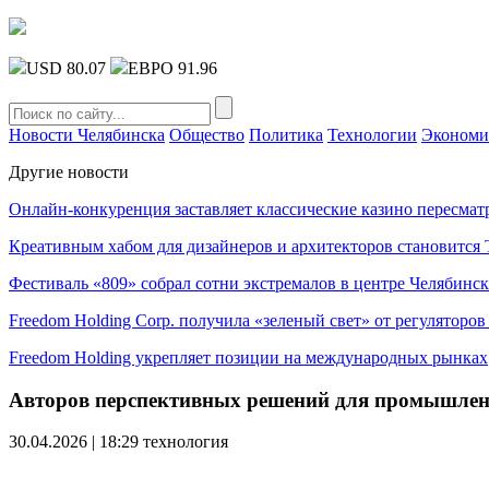
USD 80.07
ЕВРО 91.96
Новости Челябинска
Общество
Политика
Технологии
Экономи
Другие новости
Онлайн-конкуренция заставляет классические казино пересмат
Креативным хабом для дизайнеров и архитекторов становитс
Фестиваль «809» собрал сотни экстремалов в центре Челябинск
Freedom Holding Corp. получила «зеленый свет» от регуляторо
Freedom Holding укрепляет позиции на международных рынках
Авторов перспективных решений для промышле
30.04.2026 | 18:29
технология