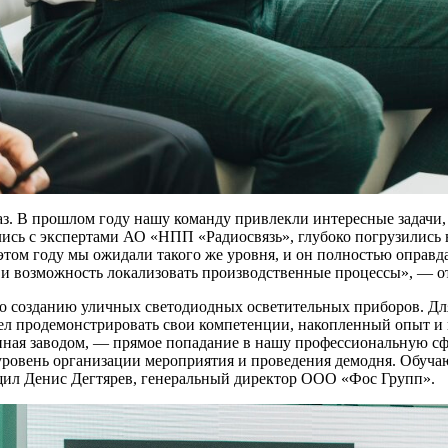
. В прошлом году нашу команду привлекли интересные задачи,
ись с экспертами АО «НПП «Радиосвязь», глубоко погрузились 
 этом году мы ожидали такого же уровня, и он полностью опра
ы и возможность локализовать производственные процессы», —
по созданию уличных светодиодных осветительных приборов. Дл
л продемонстрировать свои компетенции, накопленный опыт и п
нная заводом, — прямое попадание в нашу профессиональную сф
уровень организации мероприятия и проведения демодня. Обу
ил Денис Дегтярев, генеральный директор ООО «Фос Групп».