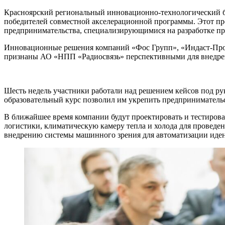
Красноярский региональный инновационно-технологический б
победителей совместной акселерационной программы. Этот пр
предпринимательства, специализирующимися на разработке п
Инновационные решения компаний «Фос Групп», «Индаст-Про
признаны АО «НПП «Радиосвязь» перспективными для внедрен
Шесть недель участники работали над решением кейсов под р
образовательный курс позволил им укрепить предприниматель
В ближайшее время компании будут проектировать и тестиро
логистики, климатическую камеру тепла и холода для проведе
внедрению системы машинного зрения для автоматизации иде