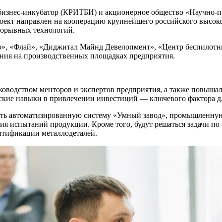
изнес-инкубатор (КРИТБИ) и акционерное общество «Научно-пр
оект направлен на кооперацию крупнейшего российского высоко
рорывных технологий.
», «Флай», «Диджитал Майнд Девелопмент», «Центр беспилот
ия на производственных площадках предприятия.
уководством менторов и экспертов предприятия, а также повы
ские навыки в привлечении инвестиций — ключевого фактора дл
вать автоматизированную систему «Умный завод», промышленну
ния испытаний продукции. Кроме того, будут решаться задачи п
нтификации металлодеталей.