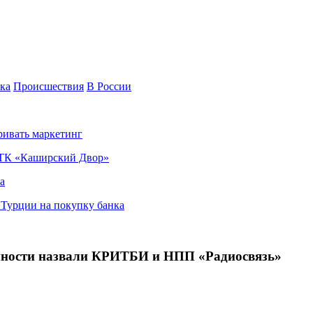
ка
Происшествия
В России
ривать маркетинг
я ТК «Каширский Двор»
а
в Турции на покупку банка
нности назвали КРИТБИ и НПП «Радиосвязь»