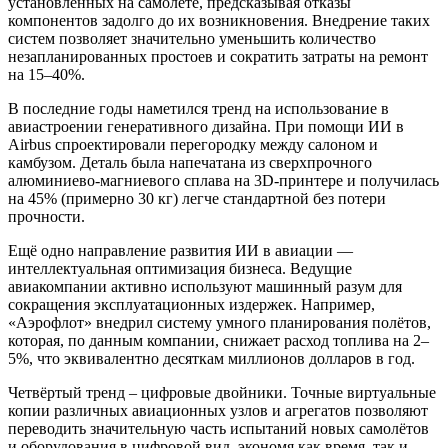
установленных на самолёте, предсказывая отказы
компонентов задолго до их возникновения. Внедрение таких
систем позволяет значительно уменьшить количество
незапланированных простоев и сократить затраты на ремонт
на 15–40%.
В последние годы наметился тренд на использование в
авиастроении генеративного дизайна. При помощи ИИ в
Airbus спроектировали перегородку между салоном и
камбузом. Деталь была напечатана из сверхпрочного
алюминиево-магниевого сплава на 3D‑принтере и получилась
на 45% (примерно 30 кг) легче стандартной без потери
прочности.
Ещё одно направление развития ИИ в авиации —
интеллектуальная оптимизация бизнеса. Ведущие
авиакомпании активно используют машинный разум для
сокращения эксплуатационных издержек. Например,
«Аэрофлот» внедрил систему умного планирования полётов,
которая, по данным компании, снижает расход топлива на 2–
5%, что эквивалентно десяткам миллионов долларов в год.
Четвёртый тренд – цифровые двойники. Точные виртуальные
копии различных авиационных узлов и агрегатов позволяют
переводить значительную часть испытаний новых самолётов
и оборудования в цифровой вид, экономя как время, так и