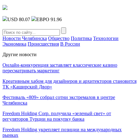
USD 80.07
ЕВРО 91.96
Новости Челябинска
Общество
Политика
Технологии
Экономика
Происшествия
В России
Другие новости
Онлайн-конкуренция заставляет классические казино
пересматривать маркетинг
Креативным хабом для дизайнеров и архитекторов становится
ТК «Каширский Двор»
Фестиваль «809» собрал сотни экстремалов в центре
Челябинска
Freedom Holding Corp. получила «зеленый свет» от
регуляторов Турции на покупку банка
Freedom Holding укрепляет позиции на международных
рынках