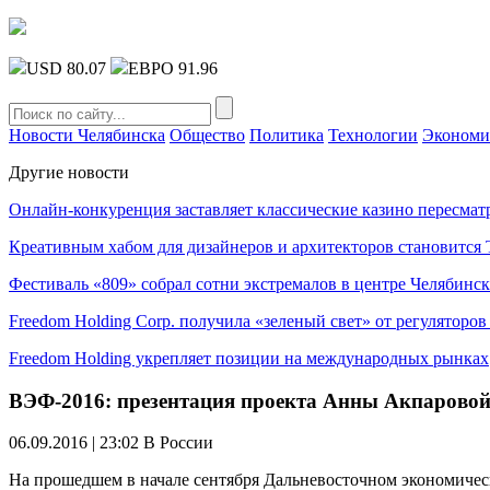
USD 80.07
ЕВРО 91.96
Новости Челябинска
Общество
Политика
Технологии
Экономи
Другие новости
Онлайн-конкуренция заставляет классические казино пересмат
Креативным хабом для дизайнеров и архитекторов становитс
Фестиваль «809» собрал сотни экстремалов в центре Челябинск
Freedom Holding Corp. получила «зеленый свет» от регуляторо
Freedom Holding укрепляет позиции на международных рынках
ВЭФ-2016: презентация проекта Анны Акпарово
06.09.2016 | 23:02
В России
На прошедшем в начале сентября Дальневосточном экономиче