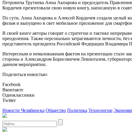
Петровича Трутнева Анна Акпарова и председатель Правлени
Кордичев презентовали свою новую книгу, написанную в соав
По сути, Анна Акпарова и Алексей Кордичев создали целый ком
фильм и выпущено в свет мобильное приложение для смартфон
В своей книге авторы говорят о стратегии и тактике непреры
преодоления. Также персонально затрагиваются личности, бе
представитель президента Российской Федерации Владимира 
Интересным и немаловажным фактом на презентации стало зак
стороны и Александром Борисовичем Левинталем, губернаторо
данном мероприятии.
Поделиться новостью:
Facebook
Вконтакте
Одноклассники
Twitter
Новости Челябинска
Общество
Политика
Технологии
Экономи