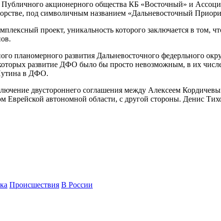
я Публичного акционерного общества КБ «Восточный» и Ассоци
торстве, под символичным названием «Дальневосточный Приори
плексный проект, уникальность которого заключается в том, что 
ов.
вного планомерного развития Дальневосточного федерльного ок
з которых развитие ДФО было бы просто невозможным, в их чис
Путина в ДФО.
лючение двустороннего соглашения между Алексеем Кордичевым
м Еврейской автономной области, с другой стороны. Денис Ти
ка
Происшествия
В России