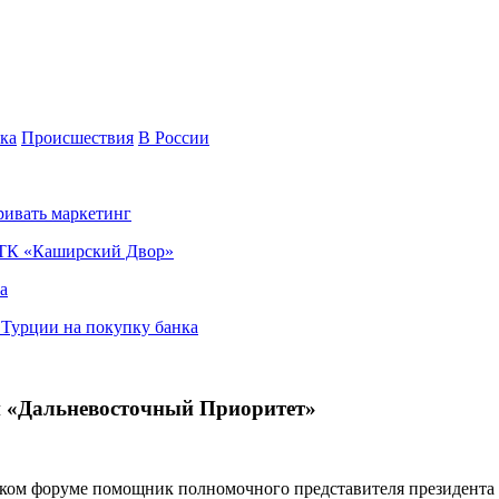
ка
Происшествия
В России
ривать маркетинг
я ТК «Каширский Двор»
а
в Турции на покупку банка
й «Дальневосточный Приоритет»
ском форуме помощник полномочного представителя президент