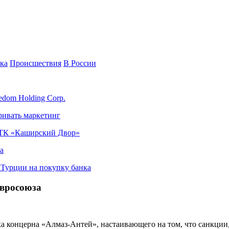
ка
Происшествия
В России
edom Holding Corp.
ривать маркетинг
я ТК «Каширский Двор»
а
в Турции на покупку банка
Евросоюза
а концерна «Алмаз-Антей», настаивающего на том, что санкции