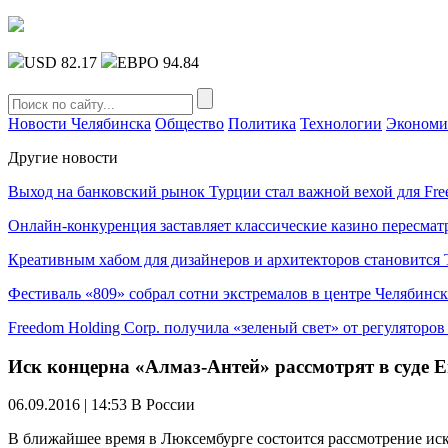
USD 82.17
ЕВРО 94.84
Новости Челябинска
Общество
Политика
Технологии
Экономи
Другие новости
Выход на банковский рынок Турции стал важной вехой для Fre
Онлайн-конкуренция заставляет классические казино пересмат
Креативным хабом для дизайнеров и архитекторов становитс
Фестиваль «809» собрал сотни экстремалов в центре Челябинск
Freedom Holding Corp. получила «зеленый свет» от регуляторо
Иск концерна «Алмаз-Антей» рассмотрят в суде 
06.09.2016 | 14:53
В России
В ближайшее время в Люксембурге состоится рассмотрение иск