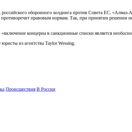
к российского оборонного холдинга против Совета ЕС. «Алмаз-А
и противоречит правовым нормам. Так, при принятии решении н
о «включение концерна в санкционные списки является необосн
юристы из агентства Taylor Wessing.
ка
Происшествия
В России