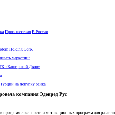
ка
Происшествия
В России
edom Holding Corp.
ривать маркетинг
я ТК «Каширский Двор»
а
в Турции на покупку банка
ровела компания Эденред Рус
в программ лояльности и мотивационных программ для различн