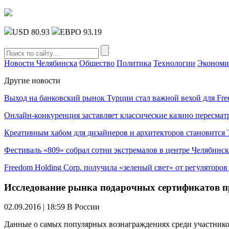
USD 80.93
ЕВРО 93.19
Новости Челябинска
Общество
Политика
Технологии
Экономи
Другие новости
Выход на банковский рынок Турции стал важной вехой для Fre
Онлайн-конкуренция заставляет классические казино пересмат
Креативным хабом для дизайнеров и архитекторов становитс
Фестиваль «809» собрал сотни экстремалов в центре Челябинск
Freedom Holding Corp. получила «зеленый свет» от регуляторо
Исследование рынка подарочных сертификатов п
02.09.2016 | 18:59
В России
Данные о самых популярных вознаграждениях среди участнико