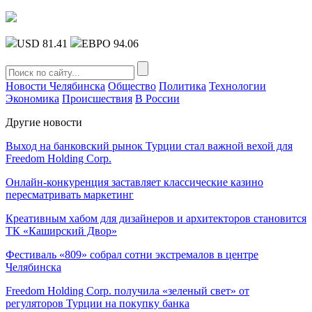
USD 81.41
ЕВРО 94.06
Новости Челябинска
Общество
Политика
Технологии
Экономика
Происшествия
В России
Другие новости
Выход на банковский рынок Турции стал важной вехой для
Freedom Holding Corp.
Онлайн-конкуренция заставляет классические казино
пересматривать маркетинг
Креативным хабом для дизайнеров и архитекторов становится
ТК «Каширский Двор»
Фестиваль «809» собрал сотни экстремалов в центре
Челябинска
Freedom Holding Corp. получила «зеленый свет» от
регуляторов Турции на покупку банка