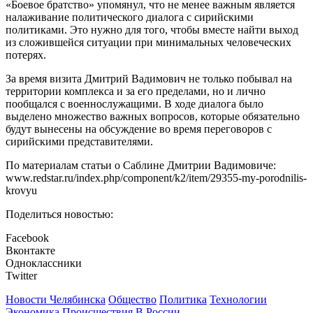
«Боевое братство» упомянул, что не менее важным является
налаживание политического диалога с сирийскими
политиками. Это нужно для того, чтобы вместе найти выход
из сложившейся ситуации при минимальных человеческих
потерях.
За время визита Дмитрий Вадимович не только побывал на
территории комплекса и за его пределами, но и лично
пообщался с военнослужащими. В ходе диалога было
выделено множество важных вопросов, которые обязательно
будут вынесены на обсуждение во время переговоров с
сирийскими представителями.
По материалам статьи о Саблине Дмитрии Вадимовиче:
www.redstar.ru/index.php/component/k2/item/29355-my-porodnilis-
krovyu
Поделиться новостью:
Facebook
Вконтакте
Одноклассники
Twitter
Новости Челябинска
Общество
Политика
Технологии
Экономика
Происшествия
В России