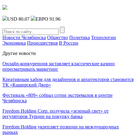
USD 80.07
ЕВРО 91.96
Новости Челябинска
Общество
Политика
Технологии
Экономика
Происшествия
В России
Другие новости
Онлайн-конкуренция заставляет классические казино
пересматривать маркетинг
Креативным хабом для дизайнеров и архитекторов становится
ТК «Каширский Двор»
Фестиваль «809» собрал сотни экстремалов в центре
Челябинска
Freedom Holding Corp. получила «зеленый свет» от
регуляторов Турции на покупку банка
Freedom Holding укрепляет позиции на международных
рынках