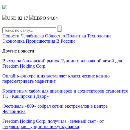
USD 82.17
ЕВРО 94.84
Новости Челябинска
Общество
Политика
Технологии
Экономика
Происшествия
В России
Другие новости
Выход на банковский рынок Турции стал важной вехой для
Freedom Holding Corp.
Онлайн-конкуренция заставляет классические казино
пересматривать маркетинг
Креативным хабом для дизайнеров и архитекторов становится
ТК «Каширский Двор»
Фестиваль «809» собрал сотни экстремалов в центре
Челябинска
Freedom Holding Corp. получила «зеленый свет» от
регуляторов Турции на покупку банка