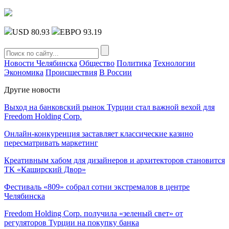
USD 80.93
ЕВРО 93.19
Новости Челябинска
Общество
Политика
Технологии
Экономика
Происшествия
В России
Другие новости
Выход на банковский рынок Турции стал важной вехой для
Freedom Holding Corp.
Онлайн-конкуренция заставляет классические казино
пересматривать маркетинг
Креативным хабом для дизайнеров и архитекторов становится
ТК «Каширский Двор»
Фестиваль «809» собрал сотни экстремалов в центре
Челябинска
Freedom Holding Corp. получила «зеленый свет» от
регуляторов Турции на покупку банка