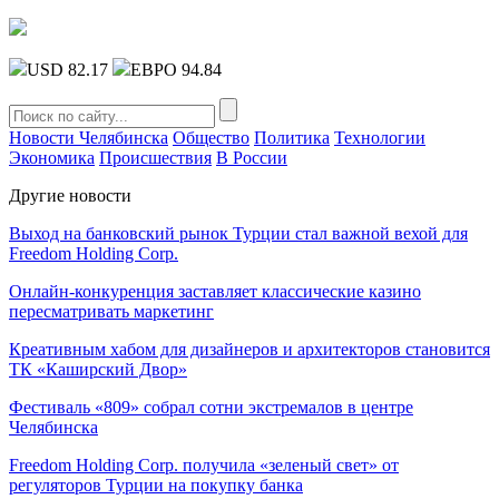
USD 82.17
ЕВРО 94.84
Новости Челябинска
Общество
Политика
Технологии
Экономика
Происшествия
В России
Другие новости
Выход на банковский рынок Турции стал важной вехой для
Freedom Holding Corp.
Онлайн-конкуренция заставляет классические казино
пересматривать маркетинг
Креативным хабом для дизайнеров и архитекторов становится
ТК «Каширский Двор»
Фестиваль «809» собрал сотни экстремалов в центре
Челябинска
Freedom Holding Corp. получила «зеленый свет» от
регуляторов Турции на покупку банка