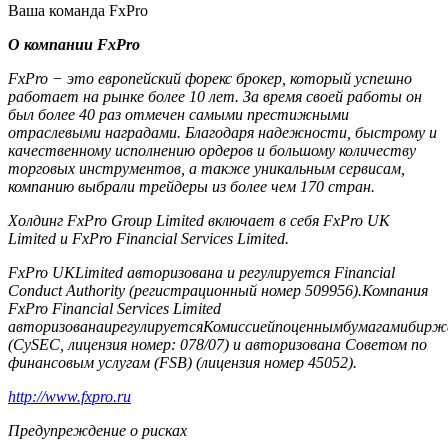
Ваша команда FxPro
О компании FxPro
FxPro − это европейский форекс брокер, который успешно
работает на рынке более 10 лет. За время своей работы он
был более 40 раз отмечен самыми престижными
отраслевыми наградами. Благодаря надежности, быстрому и
качественному исполнению ордеров и большому количеству
торговых инструментов, а также уникальным сервисам,
компанию выбрали трейдеры из более чем 170 стран.
Холдинг FxPro Group Limited включает в себя FxPro UK
Limited и FxPro Financial Services Limited.
FxPro UKLimited авторизована и регулируется Financial
Conduct Authority (регистрационный номер 509956).Компания
FxPro Financial Services Limited
авторизованаирегулируетсяКомиссиейпоценнымбумагамибирж
(CySEC, лицензия номер: 078/07) и авторизована Советом по
финансовым услугам (FSB) (лицензия номер 45052).
http://www.fxpro.ru
Предупреждение о рисках