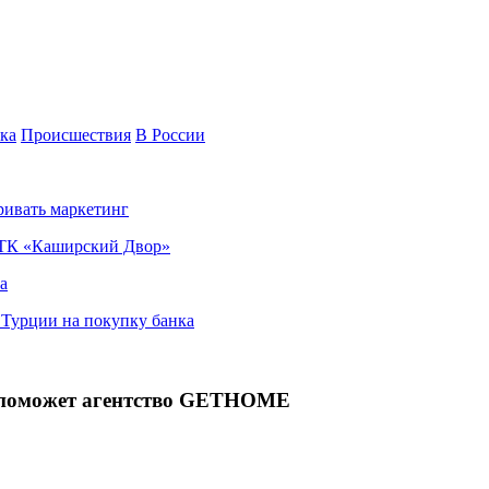
ка
Происшествия
В России
ривать маркетинг
я ТК «Каширский Двор»
а
в Турции на покупку банка
у поможет агентство GETHOME