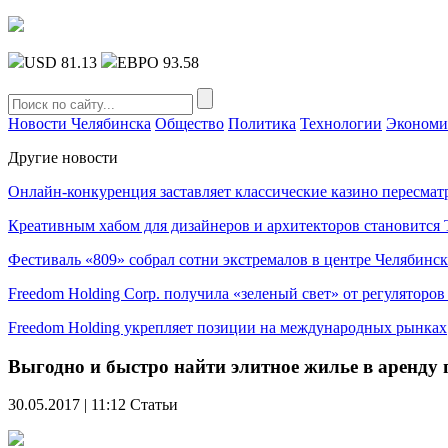
USD 81.13
ЕВРО 93.58
Новости Челябинска
Общество
Политика
Технологии
Экономи
Другие новости
Онлайн-конкуренция заставляет классические казино пересмат
Креативным хабом для дизайнеров и архитекторов становитс
Фестиваль «809» собрал сотни экстремалов в центре Челябинск
Freedom Holding Corp. получила «зеленый свет» от регуляторо
Freedom Holding укрепляет позиции на международных рынках
Выгодно и быстро найти элитное жилье в аренд
30.05.2017 | 11:12
Статьи