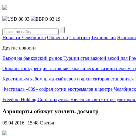
USD 80.93
ЕВРО 93.19
Новости Челябинска
Общество
Политика
Технологии
Экономи
Другие новости
Выход на банковский рынок Турции стал важной вехой для Fre
Онлайн-конкуренция заставляет классические казино пересмат
Креативным хабом для дизайнеров и архитекторов становитс
Фестиваль «809» собрал сотни экстремалов в центре Челябинск
Freedom Holding Corp. получила «зеленый свет» от регуляторо
Аэропорты обяжут усилить досмотр
09.04.2016 | 15:48
Статьи