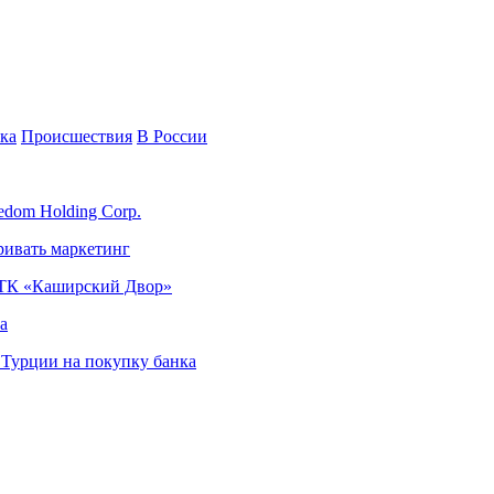
ка
Происшествия
В России
edom Holding Corp.
ривать маркетинг
я ТК «Каширский Двор»
а
в Турции на покупку банка