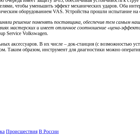
ю очередь имеет защиту IP65, обеспечивая устойчивость к стру
лями, чтобы уменьшить эффект механических ударов. Оба инте
стическим оборудованием VAS. Устройства прошли испытание на 
иняли решение поменять поставщика, обеспечив тем самым на
ловиях мастерских и имеет отличное соотношение «цена-эффект
up Service Volkswagen.
ьных аксессуаров. В их числе
–
док-станция (с возможностью ус
уком. Таким образом, инструмент для диагностики можно операти
ка
Происшествия
В России