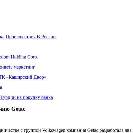
ка
Происшествия
В России
edom Holding Corp.
ривать маркетинг
я ТК «Каширский Двор»
а
в Турции на покупку банка
нию Getac
ничестве с группой Volkswagen компания Getac разработала дв