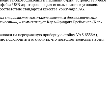
е воды высокого давления и пыльным бурям. Устройства имеют
рфейса USB адаптированы для использования в условиях
соответствие стандартам качества Volkswagen AG.
ших специалистов высококачественным диагностическим
ивность»», –
комментирует Карл-Фридрих Бреймайер (Karl-
тановки на передвижную приборную стойку VAS 6556A),
вно подключить и отключить, что позволяет экономить время