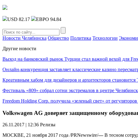
USD 82.17
ЕВРО 94.84
Новости Челябинска
Общество
Политика
Технологии
Экономи
Другие новости
Выход на банковский рынок Турции стал важной вехой для Fre
Онлайн-конкуренция заставляет классические казино пересмат
Креативным хабом для дизайнеров и архитекторов становитс
Фестиваль «809» собрал сотни экстремалов в центре Челябинск
Freedom Holding Corp. получила «зеленый свет» от регуляторо
Volkswagen AG доверяет защищенному оборудова
26.11.2017 | 12:36
Релизы
МОСКВЕ, 21 ноября 2017 года /PRNewswire/
—
В тесном сотруд