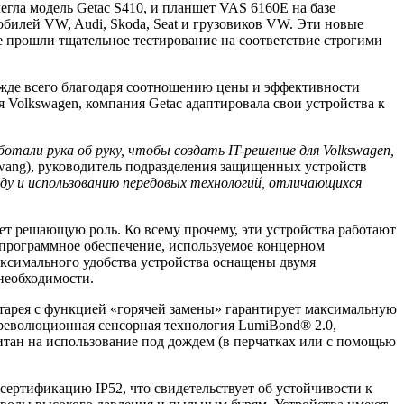
егла модель Getac S410, и планшет VAS 6160E на базе
билей VW, Audi, Skoda, Seat и грузовиков VW. Эти новые
 прошли тщательное тестирование на соответствие строгими
ежде всего благодаря соотношению цены и эффективности
 Volkswagen, компания Getac адаптировала свои устройства к
тали рука об руку, чтобы создать IT-решение для Volkswagen,
wang), руководитель подразделения защищенных устройств
ду и использованию передовых технологий, отличающихся
ет решающую роль. Ко всему прочему, эти устройства работают
 программное обеспечение, используемое концерном
аксимального удобства устройства оснащены двумя
необходимости.
атарея с функцией «горячей замены» гарантирует максимальную
революционная сенсорная технология LumiBond® 2.0,
читан на использование под дождем (в перчатках или с помощью
ертификацию IP52, что свидетельствует об устойчивости к