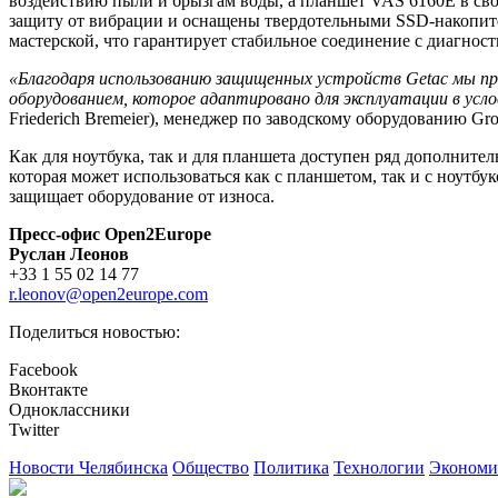
воздействию пыли и брызгам воды, а планшет VAS 6160E в сво
защиту от вибрации и оснащены твердотельными SSD-накопите
мастерской, что гарантирует стабильное соединение с диагно
«Благодаря использованию защищенных устройств Getac
мы пр
оборудованием, которое адаптировано для эксплуатации в ус
Friederich Bremeier), менеджер по заводскому оборудованию Gro
Как для ноутбука, так и для планшета доступен ряд дополнител
которая может использоваться как с планшетом, так и с ноутб
защищает оборудование от износа.
Пресс-офис Open2Europe
Руслан Леонов
+33 1 55 02 14 77
r.leonov@open2europe.com
Поделиться новостью:
Facebook
Вконтакте
Одноклассники
Twitter
Новости Челябинска
Общество
Политика
Технологии
Экономи