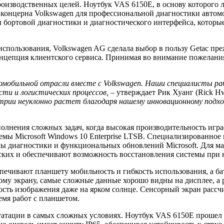
оизводственных целей. Ноутбук VAS 6150E, в основу которого л
концерна Volkswagen для профессиональной диагностики автомо
бортовой диагностики и диагностического интерфейса, которые
спользования, Volkswagen AG сделала выбор в пользу Getac пр
онцепция клиентского сервиса. Принимая во внимание пожелания
обильной отрасли вместе с Volkswagen. Наши специалисты рабо
ти и логистических процессов, –
утверждает Рик Хуанг (Rick H
трии неуклонно растет благодаря нашему инновационному подхо
лнения сложных задач, когда высокая производительность игра
мы Microsoft Windows 10 Enterprise LTSB. Специализированное
мы диагностики и функциональных обновлений Microsoft. Для м
ких и обеспечивают возможность восстановления системы при 
печивают планшету мобильность и гибкость использования, а б
му экрану, самые сложные данные хорошо видны на дисплее, а 
тность изображения даже на ярком солнце. Сенсорный экран расс
ремя работ с планшетом.
атации в самых сложных условиях. Ноутбук VAS 6150E прошел с