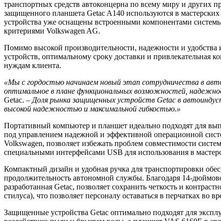
транспортных средств автоконцерна по всему миру и других пр
защищенного планшета Getac A140 используются в мастерских 
устройства уже оснащены встроенными компонентами системы 
критериями Volkswagen AG.
Помимо высокой производительности, надежности и удобства и
устройств, оптимальному сроку доставки и привлекательная к
нуждам клиента.
«Мы c
гордостью начинаем новый этап сотрудничества в автом
оптимальное в плане функциональных возможностей, надежнос
Getac.
– Доля рынка защищенных устройств Getac в автоиндус
высокой надежностью и максимальной гибкостью.»
Портативный компьютер и планшет идеально подходят для выпо
под управлением надежной и эффективной операционной систе
Volkswagen, позволяет избежать проблем совместимости систе
специальными интерфейсами USB для использования в мастерс
Компактный дизайн и удобная ручка для транспортировки обес
продолжительность автономной службы. Благодаря 14-дюймово
разработанная Getac, позволяет сохранить четкость и контрас
стилуса), что позволяет персоналу оставаться в перчатках во в
Защищенные устройства Getac оптимально подходят для эксплу