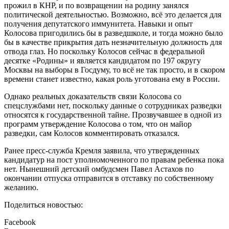
прожил в КНР, и по возвращении на родину занялся
политической деятельностью. Возможно, всё это делается для
получения депутатского иммунитета. Навыки и опыт
Колосова пригодились бы в разведшколе, и тогда можно было
бы в качестве прикрытия дать незначительную должность для
отвода глаз. Но поскольку Колосов сейчас в федеральной
десятке «Родины» и является кандидатом по 197 округу
Москвы на выборы в Госдуму, то всё не так просто, и в скором
времени станет известно, какая роль уготована ему в России.
Однако реальных доказательств связи Колосова со
спецслужбами нет, поскольку данные о сотрудниках разведки
относятся к государственной тайне. Прозвучавшее в одной из
программ утверждение Колосова о том, что он майор
разведки, сам Колосов комментировать отказался.
Ранее пресс-служба Кремля заявила, что утвержденных
кандидатур на пост уполномоченного по правам ребенка пока
нет. Нынешний детский омбудсмен Павел Астахов по
окончании отпуска отправится в отставку по собственному
желанию.
Поделиться новостью:
Facebook