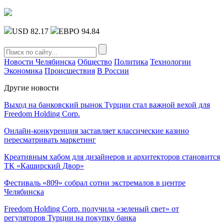
USD 82.17
ЕВРО 94.84
Новости Челябинска
Общество
Политика
Технологии
Экономика
Происшествия
В России
Другие новости
Выход на банковский рынок Турции стал важной вехой для
Freedom Holding Corp.
Онлайн-конкуренция заставляет классические казино
пересматривать маркетинг
Креативным хабом для дизайнеров и архитекторов становится
ТК «Каширский Двор»
Фестиваль «809» собрал сотни экстремалов в центре
Челябинска
Freedom Holding Corp. получила «зеленый свет» от
регуляторов Турции на покупку банка