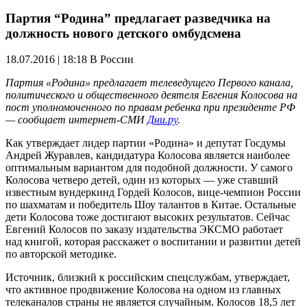
Партия “Родина” предлагает разведчика на
должность нового детского омбудсмена
18.07.2016 | 18:18
В России
Партия «Родина» предлагает телеведущего Первого канала,
политического и общественного деятеля Евгения Колосова на
пост уполномоченного по правам ребенка при президенте РФ
— сообщает интернет-СМИ
Дни.ру
.
Как утверждает лидер партии «Родина» и депутат Госдумы
Андрей Журавлев, кандидатура Колосова является наиболее
оптимальным вариантом для подобной должности. У самого
Колосова четверо детей, один из которых — уже ставший
известным вундеркинд Гордей Колосов, вице-чемпион России
по шахматам и победитель Шоу талантов в Китае. Остальные
дети Колосова тоже достигают высоких результатов. Сейчас
Евгений Колосов по заказу издательства ЭКСМО работает
над книгой, которая расскажет о воспитании и развитии детей
по авторской методике.
Источник, близкий к российским спецслужбам, утверждает,
что активное продвижение Колосова на одном из главных
телеканалов страны не является случайным. Колосов 18,5 лет