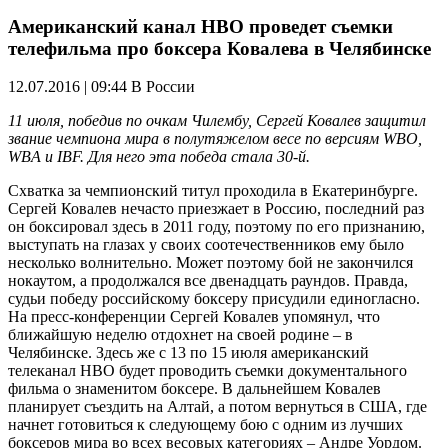
Американский канал HBO проведет съемки
телефильма про боксера Ковалева в Челябинске
12.07.2016 | 09:44
В России
11 июля, победив по очкам Чилембу, Сергей Ковалев защитил
звание чемпиона мира в полутяжелом весе по версиям WBO,
WBA и IBF. Для него эта победа стала 30-й.
Схватка за чемпионский титул проходила в Екатеринбурге.
Сергей Ковалев нечасто приезжает в Россию, последний раз
он боксировал здесь в 2011 году, поэтому по его признанию,
выступать на глазах у своих соотечественников ему было
несколько волнительно. Может поэтому бой не закончился
нокаутом, а продолжался все двенадцать раундов. Правда,
судьи победу российскому боксеру присудили единогласно.
На пресс-конференции Сергей Ковалев упомянул, что
ближайшую неделю отдохнет на своей родине – в
Челябинске. Здесь же с 13 по 15 июля американский
телеканал HBO будет проводить съемки документального
фильма о знаменитом боксере. В дальнейшем Ковалев
планирует съездить на Алтай, а потом вернуться в США, где
начнет готовиться к следующему бою с одним из лучших
боксеров мира во всех весовых категориях – Андре Уордом.