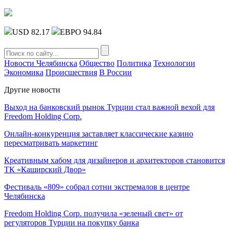
USD 82.17
ЕВРО 94.84
Новости Челябинска
Общество
Политика
Технологии
Экономика
Происшествия
В России
Другие новости
Выход на банковский рынок Турции стал важной вехой для
Freedom Holding Corp.
Онлайн-конкуренция заставляет классические казино
пересматривать маркетинг
Креативным хабом для дизайнеров и архитекторов становится
ТК «Каширский Двор»
Фестиваль «809» собрал сотни экстремалов в центре
Челябинска
Freedom Holding Corp. получила «зеленый свет» от
регуляторов Турции на покупку банка