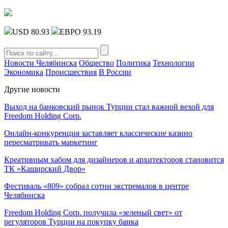
USD 80.93
ЕВРО 93.19
Новости Челябинска
Общество
Политика
Технологии
Экономика
Происшествия
В России
Другие новости
Выход на банковский рынок Турции стал важной вехой для
Freedom Holding Corp.
Онлайн-конкуренция заставляет классические казино
пересматривать маркетинг
Креативным хабом для дизайнеров и архитекторов становится
ТК «Каширский Двор»
Фестиваль «809» собрал сотни экстремалов в центре
Челябинска
Freedom Holding Corp. получила «зеленый свет» от
регуляторов Турции на покупку банка