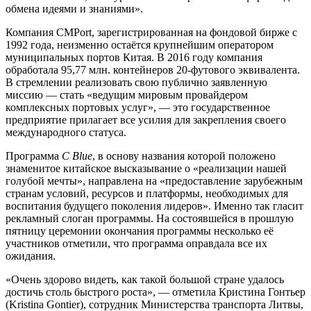
обмена идеями и знаниями».
Компания CMPort, зарегистрированная на фондовой бирже с
1992 года, неизменно остаётся крупнейшим оператором
муниципальных портов Китая. В 2016 году компания
обработала 95,77 млн. контейнеров 20-футового эквивалента.
В стремлении реализовать свою публично заявленную
миссию — стать «ведущим мировым провайдером
комплексных портовых услуг», — это государственное
предприятие прилагает все усилия для закрепления своего
международного статуса.
Программа
C Blue
, в основу названия которой положено
знаменитое китайское высказывание о «реализации нашей
голубой мечты», направлена на «предоставление зарубежным
странам условий, ресурсов и платформы, необходимых для
воспитания будущего поколения лидеров». Именно так гласит
рекламный слоган программы. На состоявшейся в прошлую
пятницу церемонии окончания программы несколько её
участников отметили, что программа оправдала все их
ожидания.
«Очень здорово видеть, как такой большой стране удалось
достичь столь быстрого роста», — отметила Кристина Гонтьер
(Kristina Gontier), сотрудник Министерства транспорта Литвы,