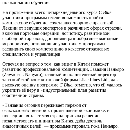
по окончании обучения.
На протяжении всего четырёхнедельного курса
C Blue
участники программы имели возможность пройти
комплексное обучение, сочетавшее теорию с практикой.
Лекции от ведущих экспертов в различных сферах отрасли,
включая портовые операции, логистику, развитие зон
свободной торговли, дополняли разнообразные выездные
мероприятия, позволившие участникам программы
расширить свою компетенцию в качестве отраслевых
специалистов и управленцев.
Отвечая на вопрос о том, как визит в Китай поможет
развитию профессиональной компетенции, Завадия Наньяро
(Zawadia J. Nanyaro), главный исполнительный директор
танзанийской консалтинговой фирмы Lilac Lines Ltd., дала
высокую оценку программе
C Blue
, отметив, что ей удалось
укрепить её веру в «индустриальный план развития»
собственной страны.
«Танзания сегодня переживает переход от
сельскохозяйственной к промышленной экономике, и
последние пять лет моя страна приняла решение
позаимствовать инициативы Китая, дабы достичь
аналогичных целей, — прокомментировала г-жа Наньяро,