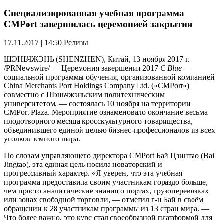
Специализированная учебная программа
CMPort завершилась церемонией закрытия
17.11.2017 | 14:50
Релизы
ШЭНЬЧЖЭНЬ (SHENZHEN), Китай, 13 ноября 2017 г.
/PRNewswire/ — Церемония завершения 2017
C
Blue
—
социальной программы обучения, организованной компанией
China Merchants Port Holdings Company Ltd. («CMPort»)
совместно с Шэньчжэньским политехническим
университетом, — состоялась 10 ноября на территории
CMPort Plaza. Мероприятие ознаменовало окончание весьма
плодотворного месяца кросскультурного товарищества,
объединившего единой целью бизнес-профессионалов из всех
уголков земного шара.
По словам управляющего директора CMPort Бай Цзинтао (Bai
Jingtao), эта единая цель носила новаторский и
прогрессивный характер. «Я уверен, что эта учебная
программа предоставила своим участникам гораздо больше,
чем просто аналитические знания о портах, грузоперевозках
или зонах свободной торговли, — отметил г-н Бай в своём
обращении к 28 участникам программы из 13 стран мира. —
Что более важно, это курс стал своеобразной платформой для