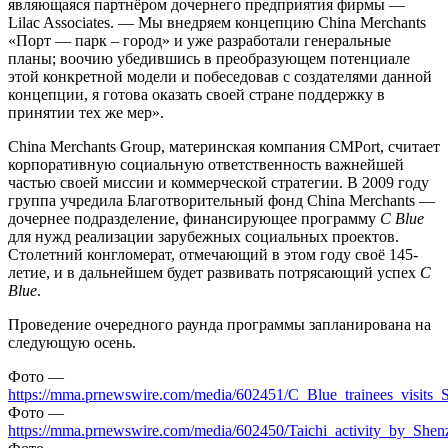
являющаяся партнёром дочернего предприятия фирмы —
Lilac Associates. — Мы внедряем концепцию China Merchants
«Порт — парк – город» и уже разработали генеральные
планы; воочию убедившись в преобразующем потенциале
этой конкретной модели и побеседовав с создателями данной
концепции, я готова оказать своей стране поддержку в
принятии тех же мер».
China Merchants Group, материнская компания CMPort, считает
корпоративную социальную ответственность важнейшей
частью своей миссии и коммерческой стратегии. В 2009 году
группа учредила Благотворительный фонд China Merchants —
дочернее подразделение, финансирующее программу
C Blue
для нужд реализации зарубежных социальных проектов.
Столетний конгломерат, отмечающий в этом году своё 145-
летие, и в дальнейшем будет развивать потрясающий успех
C
Blue
.
Проведение очередного раунда программы запланирована на
следующую осень.
Фотo —
https://mma.prnewswire.com/media/602451/C_Blue_trainees_visits_
Фотo —
https://mma.prnewswire.com/media/602450/Taichi_activity_by_Shen