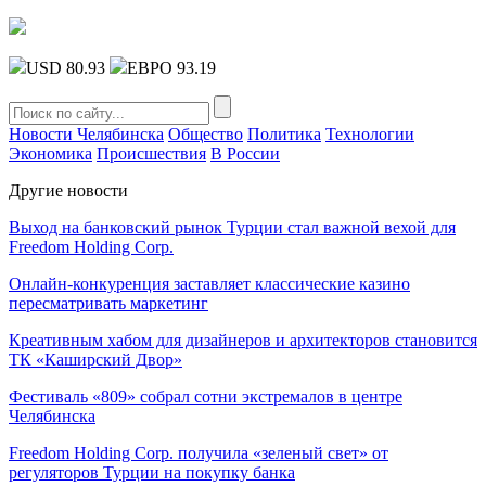
USD 80.93
ЕВРО 93.19
Новости Челябинска
Общество
Политика
Технологии
Экономика
Происшествия
В России
Другие новости
Выход на банковский рынок Турции стал важной вехой для
Freedom Holding Corp.
Онлайн-конкуренция заставляет классические казино
пересматривать маркетинг
Креативным хабом для дизайнеров и архитекторов становится
ТК «Каширский Двор»
Фестиваль «809» собрал сотни экстремалов в центре
Челябинска
Freedom Holding Corp. получила «зеленый свет» от
регуляторов Турции на покупку банка