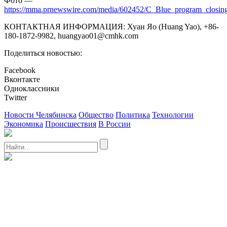
Фотo —
https://mma.prnewswire.com/media/602452/C_Blue_program_closi
КОНТАКТНАЯ ИНФОРМАЦИЯ: Хуан Яо (Huang Yao), +86-
180-1872-9982, huangyao01@cmhk.com
Поделиться новостью:
Facebook
Вконтакте
Одноклассники
Twitter
Новости Челябинска
Общество
Политика
Технологии
Экономика
Происшествия
В России