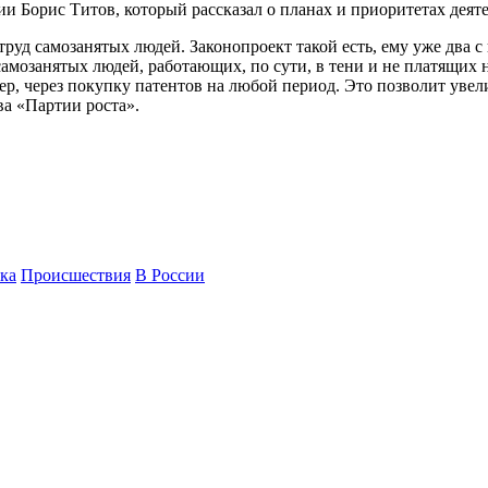
ии Борис Титов, который рассказал о планах и приоритетах деяте
руд самозанятых людей. Законопроект такой есть, ему уже два с 
амозанятых людей, работающих, по сути, в тени и не платящих 
мер, через покупку патентов на любой период. Это позволит ув
ва «Партии роста».
ка
Происшествия
В России