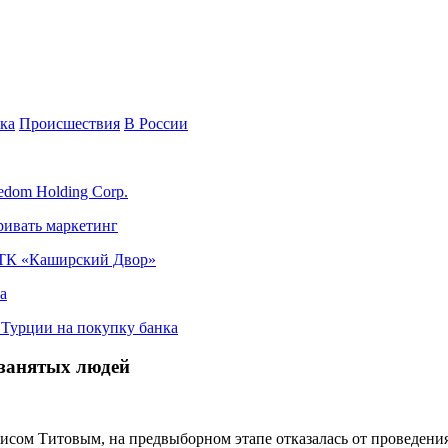
ка
Происшествия
В России
edom Holding Corp.
ривать маркетинг
я ТК «Каширский Двор»
а
в Турции на покупку банка
озанятых людей
исом Титовым, на предвыборном этапе отказалась от проведения