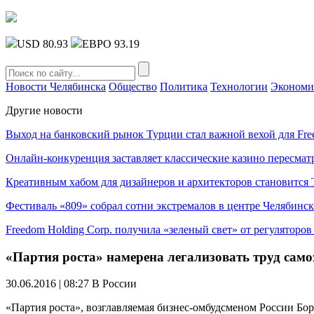
USD 80.93
ЕВРО 93.19
Новости Челябинска
Общество
Политика
Технологии
Экономи
Другие новости
Выход на банковский рынок Турции стал важной вехой для Fre
Онлайн-конкуренция заставляет классические казино пересмат
Креативным хабом для дизайнеров и архитекторов становитс
Фестиваль «809» собрал сотни экстремалов в центре Челябинск
Freedom Holding Corp. получила «зеленый свет» от регуляторо
«Партия роста» намерена легализовать труд сам
30.06.2016 | 08:27
В России
«Партия роста», возглавляемая бизнес-омбудсменом России Бор