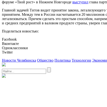
форуме «Твой рост» в Нижнем Новгороде
выступил
глава парт
Главной задачей Титов видит принятие закона, легализующего т
принятием. Между тем в России насчитывается 20 миллионов с
легализоваться. Причем сделать это простым способом, напри
и средних предприятий в валовом продукте страны, уверен гла
Поделиться новостью:
Facebook
Вконтакте
Одноклассники
Twitter
Новости Челябинска
Общество
Политика
Технологии
Экономи