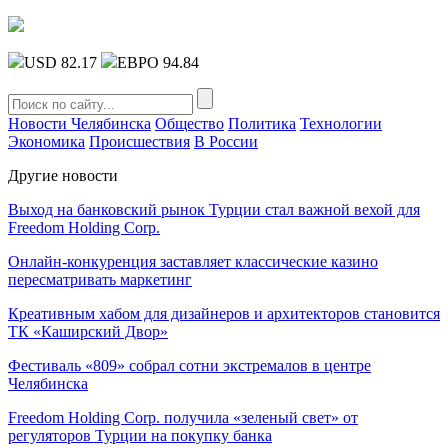
USD 82.17
ЕВРО 94.84
Новости Челябинска
Общество
Политика
Технологии
Экономика
Происшествия
В России
Другие новости
Выход на банковский рынок Турции стал важной вехой для
Freedom Holding Corp.
Онлайн-конкуренция заставляет классические казино
пересматривать маркетинг
Креативным хабом для дизайнеров и архитекторов становится
ТК «Каширский Двор»
Фестиваль «809» собрал сотни экстремалов в центре
Челябинска
Freedom Holding Corp. получила «зеленый свет» от
регуляторов Турции на покупку банка