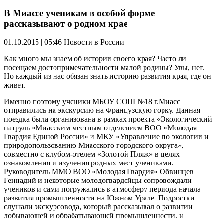
В Миассе ученикам в особой форме
рассказывают о родном крае
01.10.2015 | 05:46
Новости в России
Как много мы знаем об истории своего края? Часто ли
посещаем достопримечательности малой родины? Увы, нет.
Но каждый из нас обязан знать историю развития края, где он
живет.
Именно поэтому ученики МБОУ СОШ №18 г.Миасс
отправились на экскурсию на Французскую горку. Данная
поездка была организована в рамках проекта «Экологический
патруль »Миасским местным отделением ВОО «Молодая
Гвардия Единой России» и МКУ «Управление по экологии и
природопользованию Миасского городского округа»,
совместно с клубом-отелем «Золотой Пляж» в целях
ознакомления и изучения родных мест учениками.
Руководитель ММО ВОО «Молодая Гвардия» Обвинцев
Геннадий и некоторые молодогвардейцы сопровождали
учеников и сами погружались в атмосферу периода начала
развития промышленности на Южном Урале. Подростки
слушали экскурсовода, который рассказывал о развитии
добывающей и обрабатывающей промышленности, и