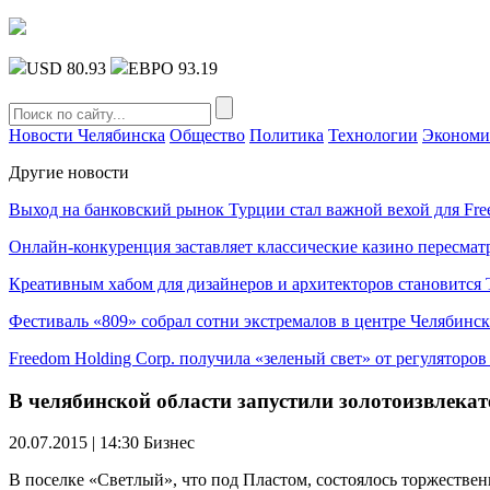
USD 80.93
ЕВРО 93.19
Новости Челябинска
Общество
Политика
Технологии
Экономи
Другие новости
Выход на банковский рынок Турции стал важной вехой для Fre
Онлайн-конкуренция заставляет классические казино пересмат
Креативным хабом для дизайнеров и архитекторов становитс
Фестиваль «809» собрал сотни экстремалов в центре Челябинск
Freedom Holding Corp. получила «зеленый свет» от регуляторо
В челябинской области запустили золотоизвлека
20.07.2015 | 14:30
Бизнес
В поселке «Светлый», что под Пластом, состоялось торжестве