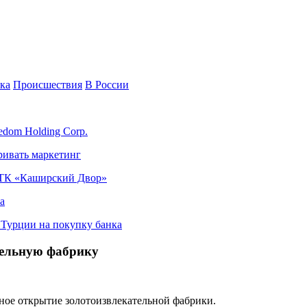
ка
Происшествия
В России
edom Holding Corp.
ривать маркетинг
я ТК «Каширский Двор»
а
в Турции на покупку банка
тельную фабрику
нное открытие золотоизвлекательной фабрики.