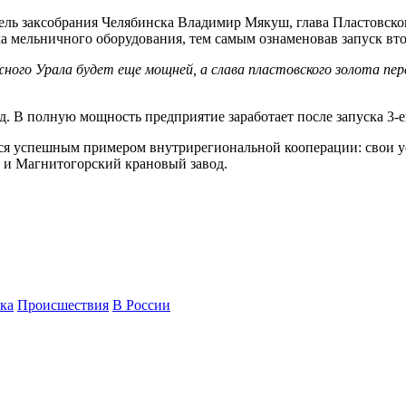
тель заксобрания Челябинска Владимир Мякуш, глава Пластовск
а мельничного оборудования, тем самым ознаменовав запуск вто
ого Урала будет еще мощней, а слава пластовского золота пер
. В полную мощность предприятие заработает после запуска 3-ей
ся успешным примером внутрирегиональной кооперации: свои у
 и Магнитогорский крановый завод.
ка
Происшествия
В России