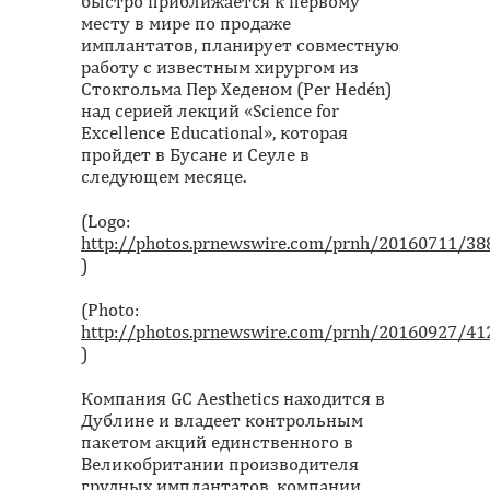
быстро приближается к первому
месту в мире по продаже
имплантатов, планирует совместную
работу с известным хирургом из
Стокгольма Пер Хеденом (Per Hedén)
над серией лекций «Science for
Excellence Educational», которая
пройдет в Бусане и Сеуле в
следующем месяце.
(Logo:
http://photos.prnewswire.com/prnh/20160711/3
)
(Photo:
http://photos.prnewswire.com/prnh/20160927/41
)
Компания GC Aesthetics находится в
Дублине и владеет контрольным
пакетом акций единственного в
Великобритании производителя
грудных имплантатов, компании