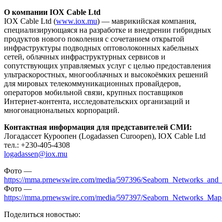
О компании IOX Cable Ltd
IOX Cable Ltd (
www.iox.mu
) — маврикийская компания,
специализирующаяся на разработке и внедрении гибридных
продуктов нового поколения с сочетанием открытой
инфраструктуры подводных оптоволоконных кабельных
сетей, облачных инфраструктурных сервисов и
сопутствующих управляемых услуг с целью предоставления
ультраскоростных, многооблачных и высокоёмких решений
для мировых телекоммуникационных провайдеров,
операторов мобильной связи, крупных поставщиков
Интернет-контента, исследовательских организаций и
многонациональных корпораций.
Контактная информация для представителей СМИ:
Логадассет Куроопен (Logadassen Curoopen), IOX Cable Ltd
тел.: +230-405-4308
logadassen@iox.mu
Фотo —
https://mma.prnewswire.com/media/597396/Seaborn_Networks_an
Фотo —
https://mma.prnewswire.com/media/597397/Seaborn_Networks_Map
Поделиться новостью: