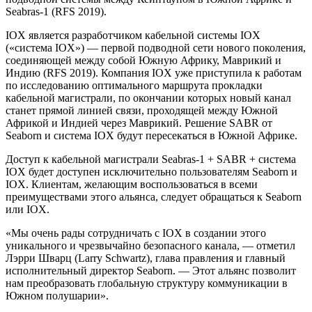
Seabras-1 (RFS 2019).
IOX является разработчиком кабельной системы IOX
(«система IOX») — первой подводной сети нового поколения,
соединяющей между собой Южную Африку, Маврикий и
Индию (RFS 2019). Компания IOX уже приступила к работам
по исследованию оптимального маршрута прокладки
кабельной магистрали, по окончании которых новый канал
станет прямой линией связи, проходящей между Южной
Африкой и Индией через Маврикий. Решение SABR от
Seaborn и система IOX будут пересекаться в Южной Африке.
Доступ к кабельной магистрали Seabras-1 + SABR + система
IOX будет доступен исключительно пользователям Seaborn и
IOX. Клиентам, желающим воспользоваться в всеми
преимуществами этого альянса, следует обращаться к Seaborn
или IOX.
«Мы очень рады сотрудничать с IOX в создании этого
уникального и чрезвычайно безопасного канала, — отметил
Лэрри Шварц (Larry Schwartz), глава правления и главный
исполнительный директор Seaborn. — Этот альянс позволит
нам преобразовать глобальную структуру коммуникации в
Южном полушарии».