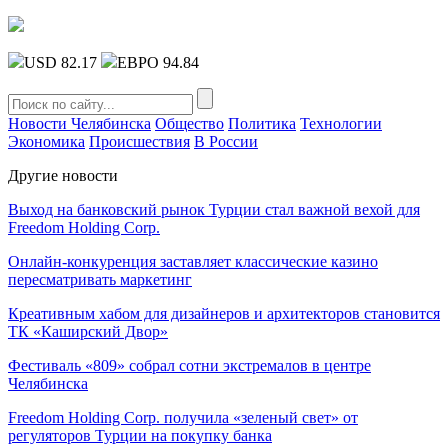
USD 82.17
ЕВРО 94.84
Новости Челябинска
Общество
Политика
Технологии
Экономика
Происшествия
В России
Другие новости
Выход на банковский рынок Турции стал важной вехой для
Freedom Holding Corp.
Онлайн-конкуренция заставляет классические казино
пересматривать маркетинг
Креативным хабом для дизайнеров и архитекторов становится
ТК «Каширский Двор»
Фестиваль «809» собрал сотни экстремалов в центре
Челябинска
Freedom Holding Corp. получила «зеленый свет» от
регуляторов Турции на покупку банка