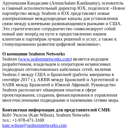
Аруначалам Кандасами (Arunachalam Kandasamy), основатель
и главный исполнительный директор IOX, поделился: «Новое
партнёрство между Seaborn и IOX представляет новые
альтернативные международные каналы для установления
связи между ключевыми развивающимися рынками и США.
Это стратегическое сотрудничество символизирует собой
новый шаг вперёд на пути к предоставлению нашим
клиентам и партнёрам лучших решений и услуг, а также к
стимулированию развития цифровой экономики».
О компании Seaborn Networks
Seaborn (
www.seabornnetworks.com
) является ведущим
разработчиком, владельцем и оператором независимых
подводных оптоволоконных кабельных сетей, включая
Seabras-1 между США и Бразилией (работы завершены в
сентябре 2017 г.), ARBR между Бразилией и Аргентиной и
SABR между Бразилией и Южной Африкой. Руководство
Seaborn располагает обширным опытом в сфере
проектирования, создания, финансирования и управления
многочисленными подводными и наземными сетями мира.
Контактная информация для представителей СМИ:
Кейт Уилсон (Kate Wilson), Seaborn Networks
тел.: +1-978-471-3169
kate.wilson@seabornnetworks.com