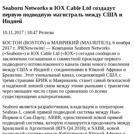
Seaborn Networks и IOX Cable Ltd создадут
первую подводную магистраль между США и
Индией
10.11.2017 | 18:47
Релизы
БОСТОН (BOSTON) и МАВРИКИЙ (MAURITIUS), 6 ноября
2017 г. /PRNewswire/ — Компании Seaborn Networks
(«Seaborn») и IOX Cable Ltd («IOX») сегодня сообщили о
заключении соглашения о совместной прокладке первого
подводного оптоволоконного канала связи нового поколения
между США и Индией с соединениями в Южной Африки и
Бразилии. Этот уникальный канал, соединяющий США с
тремя странами БРИК и Маврикием, станет самой безопасной
и надёжной линией связи между этими рынками с транзитом
через меньшее число стран по сравнению со всеми
существующими альтернативами.
Seaborn является разработчиком, владельцем и оператором:
Seabras-1, самой прямой подводной системы между Нью-
Йорком и Сан-Паулу; ARBR, единственной новой прямой
подводной системы, которую планируется продолжить между
Бразилией и Аргентиной (RFS Q4 2018); и SABR, новой
подводной системы между Кейптауном в Южной Африке и