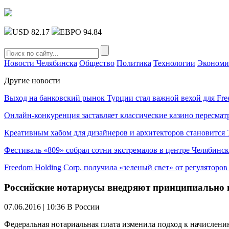
USD 82.17
ЕВРО 94.84
Новости Челябинска
Общество
Политика
Технологии
Экономи
Другие новости
Выход на банковский рынок Турции стал важной вехой для Fre
Онлайн-конкуренция заставляет классические казино пересмат
Креативным хабом для дизайнеров и архитекторов становитс
Фестиваль «809» собрал сотни экстремалов в центре Челябинск
Freedom Holding Corp. получила «зеленый свет» от регуляторо
Российские нотариусы внедряют принципиально 
07.06.2016 | 10:36
В России
Федеральная нотариальная плата изменила подход к начислени