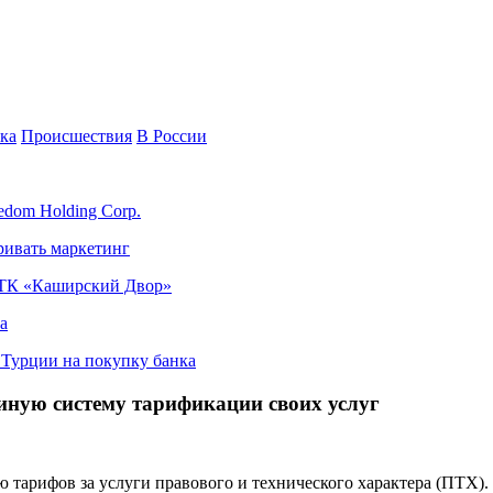
ка
Происшествия
В России
edom Holding Corp.
ривать маркетинг
я ТК «Каширский Двор»
а
в Турции на покупку банка
иную систему тарификации своих услуг
ю тарифов за услуги правового и технического характера (ПТХ)