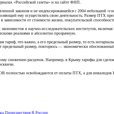
риалах «Российской газеты» и на сайте ФНП.
новленной законом и не индексировавшейся с 2004 небольшой «го
зволяющий ему осуществлять свою деятельность. Размер ПТХ пр
в зависимости от стоимости жизни, покупательской способности
 экономистов и научно-исследовательских институтов, включая
ескими реалиями и абсолютно прозрачную.
 тариф, что важно, а его предельный размер, то есть нотариаль
тот предельный размер, повторюсь — экономически обоснованны
ному снижению расценок. Например, в Крыму тарифы для сдело
осквичи.
ОВ полностью освобождаются от оплаты ПТХ, а для инвалидов I
ка
Происшествия
В России