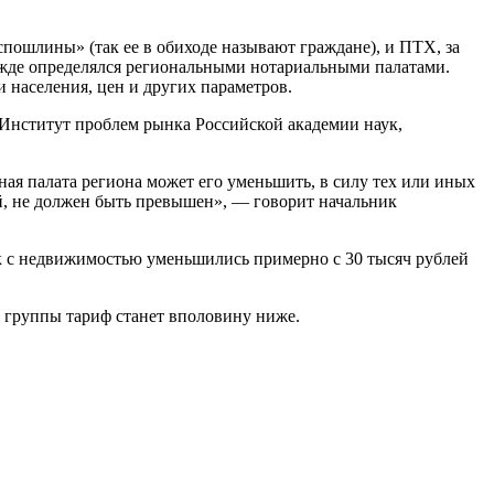
спошлины» (так ее в обиходе называют граждане), и ПТХ, за
ежде определялся региональными нотариальными палатами.
 населения, цен и других параметров.
 Институт проблем рынка Российской академии наук,
ная палата региона может его уменьшить, в силу тех или иных
й, не должен быть превышен», — говорит начальник
к с недвижимостью уменьшились примерно с 30 тысяч рублей
 группы тариф станет вполовину ниже.