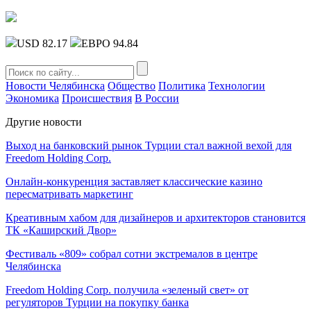
USD 82.17
ЕВРО 94.84
Новости Челябинска
Общество
Политика
Технологии
Экономика
Происшествия
В России
Другие новости
Выход на банковский рынок Турции стал важной вехой для
Freedom Holding Corp.
Онлайн-конкуренция заставляет классические казино
пересматривать маркетинг
Креативным хабом для дизайнеров и архитекторов становится
ТК «Каширский Двор»
Фестиваль «809» собрал сотни экстремалов в центре
Челябинска
Freedom Holding Corp. получила «зеленый свет» от
регуляторов Турции на покупку банка