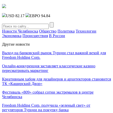
USD 82.17
ЕВРО 94.84
Новости Челябинска
Общество
Политика
Технологии
Экономика
Происшествия
В России
Другие новости
Выход на банковский рынок Турции стал важной вехой для
Freedom Holding Corp.
Онлайн-конкуренция заставляет классические казино
пересматривать маркетинг
Креативным хабом для дизайнеров и архитекторов становится
ТК «Каширский Двор»
Фестиваль «809» собрал сотни экстремалов в центре
Челябинска
Freedom Holding Corp. получила «зеленый свет» от
регуляторов Турции на покупку банка